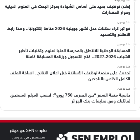
إعلان توظيف جديد على أساس الشهادة بمركز البحث في العلوم الدينية
وحوار الحضارات
منذ يومين
فواتير كراء سكنات عدل لشهر جويلية 2026 متاحة إلكترونيًا.. وهذا رابط
الاطلاع والتسديد
منذ يومين
المسابقة الوطنية للالتحاق بالمدرسة العليا لعلوم وتقنيات تأطير
الشباب 2026-2027.. فتح التسجيل ورزنامة المسابقة كاملة
منذ يومين
تحديث على منصة توظيف الأساتذة قبل إعلان النتائج.. إضافة الملف
الكامل الخاص بالناجحين
منذ يومين
حاسبة منحة السفر “حق الصرف 750 يورو”: احسب المبلغ المستحق
لعائلتك وفق تعليمات بنك الجزائر
SFN emploi هو موقع
متخصص في عروض