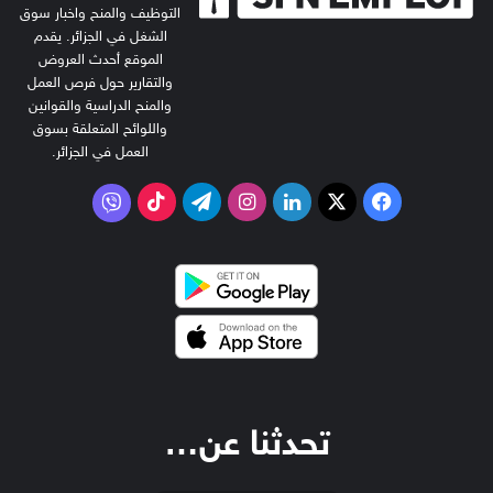
التوظيف والمنح واخبار سوق
الشغل في الجزائر. يقدم
الموقع أحدث العروض
والتقارير حول فرص العمل
والمنح الدراسية والقوانين
واللوائح المتعلقة بسوق
العمل في الجزائر.
‫X
فيسبوك
لينكدإن
انستقرام
تيلقرام
‫TikTok
فايبر
تحدثنا عن…