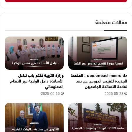
ك
ا
ل
إ
مقالات متعلقة
ل
ك
ت
ر
و
ن
ي
ه
oce.cnead-mesrs.dz : المنصة
وزارة التربية تفتح باب تبادل
ن
الجديدة لتقييم الدروس عن بعد
الأساتذة داخل الولاية عبر النظام
ا
لفائدة الأساتذة الجامعيين
المعلوماتي
2025-09-16
2026-05-23