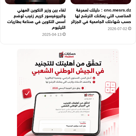
cnc.mesrs.dz : دليلك لمعرفة
لقاء بين وزير التكوين المهني
المناصب التي يمكنك الترشح لها
والبروفيسور كريم زغيب لوضع
حسب شهادتك الجامعية في الجزائر
أسس التكوين في صناعة بطاريات
الليثيوم
2026-07-02
2025-04-13