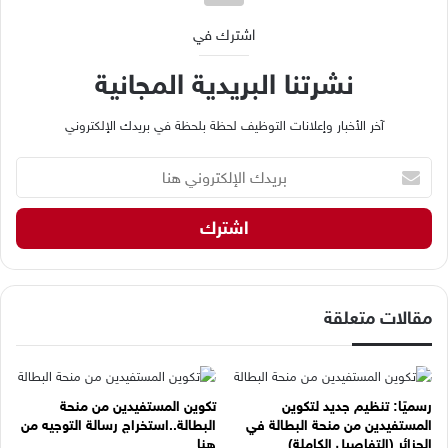
اشترك في
نشرتنا البريدية المجانية
آخر الأخبار وإعلانات التوظيف لحظة بلحظة في بريدك الإلكتروني
ب
ر
ي
د
ك
ا
ل
إ
مقالات متعلقة
ل
ك
ت
ر
رسميًا: تنظيم جديد لتكوين
تكوين المستفيدين من منحة
و
المستفيدين من منحة البطالة في
البطالة..استخراج رسالة التوجيه من
ن
الجزائر (التفاصيل الكاملة)
هنا