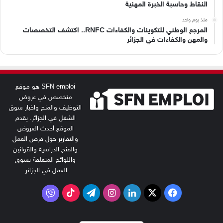
النقاط وحاسبة الخبرة المهنية
منذ يوم واحد
المرجع الوطني للتكوينات والكفاءات RNFC.. اكتشف التخصصات
والمهن والكفاءات في الجزائر
SFN emploi هو موقع
متخصص في عروض
التوظيف والمنح واخبار سوق
الشغل في الجزائر. يقدم
الموقع أحدث العروض
والتقارير حول فرص العمل
والمنح الدراسية والقوانين
واللوائح المتعلقة بسوق
العمل في الجزائر.
‫X
فيسبوك
لينكدإن
انستقرام
تيلقرام
‫TikTok
فايبر