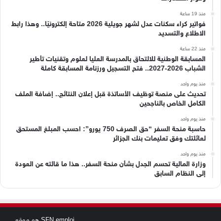
منذ 19 ساعة
فواتير كراء سكنات عدل لشهر جويلية 2026 متاحة إلكترونيًا.. وهذا رابط
الاطلاع والتسديد
منذ 22 ساعة
المسابقة الوطنية للالتحاق بالمدرسة العليا لعلوم وتقنيات تأطير
الشباب 2026-2027.. فتح التسجيل ورزنامة المسابقة كاملة
منذ يوم واحد
تحديث على منصة توظيف الأساتذة قبل إعلان النتائج.. إضافة الملف
الكامل الخاص بالناجحين
منذ يوم واحد
حاسبة منحة السفر “حق الصرف 750 يورو”: احسب المبلغ المستحق
لعائلتك وفق تعليمات بنك الجزائر
منذ يوم واحد
وزارة المالية تحسم الجدل بشأن منحة السفر.. هذا ما قالته عن العودة
إلى النظام السابق
SFN emploi هو موقع