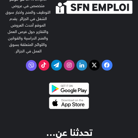
متخصص في عروض
التوظيف والمنح واخبار سوق
الشغل في الجزائر. يقدم
الموقع أحدث العروض
والتقارير حول فرص العمل
والمنح الدراسية والقوانين
واللوائح المتعلقة بسوق
العمل في الجزائر.
‫X
فيسبوك
لينكدإن
انستقرام
تيلقرام
‫TikTok
فايبر
تحدثنا عن…