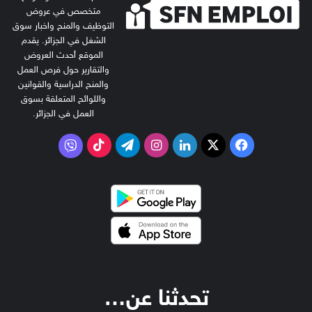
متخصص في عروض
التوظيف والمنح واخبار سوق
الشغل في الجزائر. يقدم
الموقع أحدث العروض
والتقارير حول فرص العمل
والمنح الدراسية والقوانين
واللوائح المتعلقة بسوق
العمل في الجزائر.
‫X
فيسبوك
لينكدإن
انستقرام
تيلقرام
‫TikTok
فايبر
تحدثنا عن…