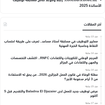
concours.onec.dz: رابط وموعد نتائج مسابقة توظيف
الأساتذة 2025
آخر المقالات
منذ 13 ساعة
معايير التوظيف في مسابقة أستاذ مساعد.. تعرف على طريقة احتساب
النقاط وحاسبة الخبرة المهنية
منذ 14 ساعة
المرجع الوطني للتكوينات والكفاءات RNFC.. اكتشف التخصصات
والمهن والكفاءات في الجزائر
منذ 14 ساعة
عطلة الوفاة في قانون العمل الجزائري 2026.. من يحق له الاستفادة
من 3 أيام مدفوعة الأجر؟
منذ 15 ساعة
عرض توظيف جديد للعمل لدى Baladna El Djazaier والتقديم قبل 5
أكتوبر
منذ 17 ساعة