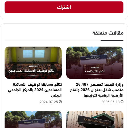
ي
د
ك
ا
ل
إ
مقالات متعلقة
ل
ك
ت
ر
و
ن
ي
ه
وزارة الصحة تخصص 26.487
نتائج مسابقة توظيف الاساتذة
ن
منصب شغل بعنوان 2026 وتفتح
المساعدين 2024 بالمركز الجامعي
ا
الأرضية الرقمية لتوزيعها
البيض
2024-07-25
2026-06-18