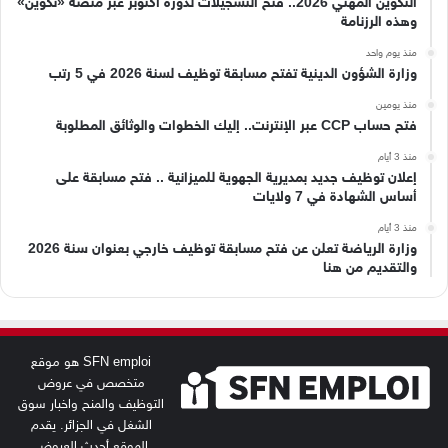
التكوين المهني 2026.. فتح التسجيلات لدورة أكتوبر عبر منصة «تكوين»
وهذه الرزنامة
منذ يوم واحد
وزارة الشؤون الدينية تفتح مسابقة توظيف لسنة 2026 في 5 رتب
منذ يومين
فتح حساب CCP عبر الإنترنت.. إليك الخطوات والوثائق المطلوبة
منذ 3 أيام
إعلان توظيف جديد بمديرية الجهوية للميزانية .. فتح مسابقة على
أساس الشهادة في 7 ولايات
منذ 3 أيام
وزارة الرياضة تعلن عن فتح مسابقة توظيف خارجي بعنوان سنة 2026
والتقديم من هنا
SFN emploi هو موقع
متخصص في عروض
التوظيف والمنح واخبار سوق
الشغل في الجزائر. يقدم
الموقع أحدث العروض