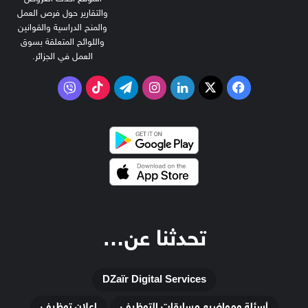
والتقارير حول فرص العمل
والمنح الدراسية والقوانين
واللوائح المتعلقة بسوق
العمل في الجزائر.
‫X
فيسبوك
لينكدإن
انستقرام
تيلقرام
‫TikTok
فايبر
تحدثنا عن…
DZaïr Digital Services
أسئلة ومواضيع مسابقات التوظيف
إعلان توظيف