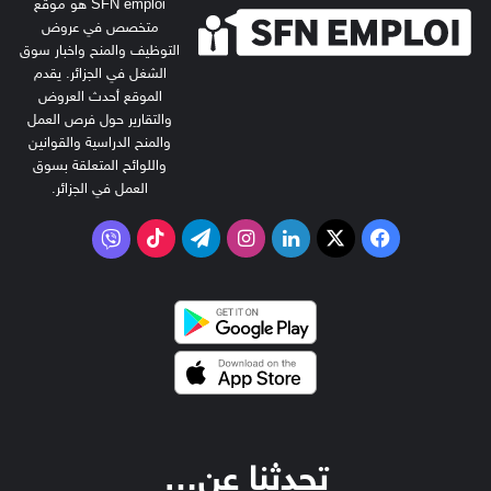
SFN emploi هو موقع
متخصص في عروض
التوظيف والمنح واخبار سوق
الشغل في الجزائر. يقدم
الموقع أحدث العروض
والتقارير حول فرص العمل
والمنح الدراسية والقوانين
واللوائح المتعلقة بسوق
العمل في الجزائر.
‫X
فيسبوك
لينكدإن
انستقرام
تيلقرام
‫TikTok
فايبر
تحدثنا عن…