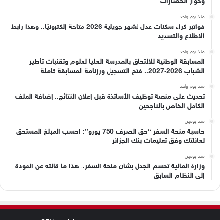
وحوار الحضارات
منذ يوم واحد
فواتير كراء سكنات عدل لشهر جويلية 2026 متاحة إلكترونيًا.. وهذا رابط
الاطلاع والتسديد
منذ يوم واحد
المسابقة الوطنية للالتحاق بالمدرسة العليا لعلوم وتقنيات تأطير
الشباب 2026-2027.. فتح التسجيل ورزنامة المسابقة كاملة
منذ يوم واحد
تحديث على منصة توظيف الأساتذة قبل إعلان النتائج.. إضافة الملف
الكامل الخاص بالناجحين
منذ يومين
حاسبة منحة السفر “حق الصرف 750 يورو”: احسب المبلغ المستحق
لعائلتك وفق تعليمات بنك الجزائر
منذ يومين
وزارة المالية تحسم الجدل بشأن منحة السفر.. هذا ما قالته عن العودة
إلى النظام السابق