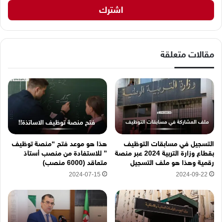
ي
د
ك
ا
ل
إ
مقالات متعلقة
ل
ك
ت
ر
و
ن
ي
ه
التسجيل في مسابقات التوظيف
هذا هو موعد فتح “منصة توظيف
ن
بقطاع وزارة التربية 2024 عبر منصة
” للاستفادة من منصب أستاذ
ا
رقمية وهذا هو ملف التسجيل
متعاقد (6000 منصب)
2024-07-15
2024-09-22