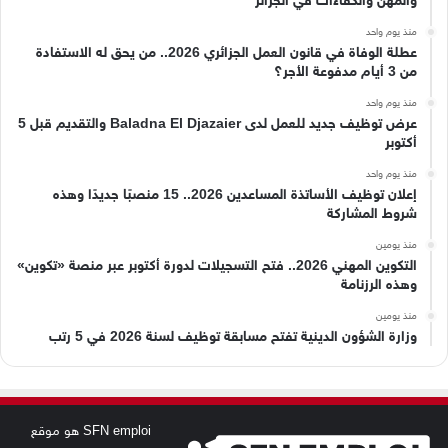
والمهن والكفاءات في الجزائر
منذ يوم واحد
عطلة الوفاة في قانون العمل الجزائري 2026.. من يحق له الاستفادة
من 3 أيام مدفوعة الأجر؟
منذ يوم واحد
عرض توظيف جديد للعمل لدى Baladna El Djazaier والتقديم قبل 5
أكتوبر
منذ يوم واحد
إعلان توظيف الأساتذة المساعدين 2026.. 15 منصبًا جديدًا وهذه
شروط المشاركة
منذ يومين
التكوين المهني 2026.. فتح التسجيلات لدورة أكتوبر عبر منصة «تكوين»
وهذه الرزنامة
منذ يومين
وزارة الشؤون الدينية تفتح مسابقة توظيف لسنة 2026 في 5 رتب
SFN emploi هو موقع