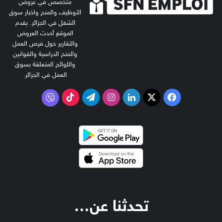
متخصص في عروض
التوظيف والمنح واخبار سوق
الشغل في الجزائر. يقدم
الموقع أحدث العروض
والتقارير حول فرص العمل
والمنح الدراسية والقوانين
واللوائح المتعلقة بسوق
العمل في الجزائر.
‫X
فيسبوك
لينكدإن
انستقرام
تيلقرام
‫TikTok
فايبر
تحدثنا عن…