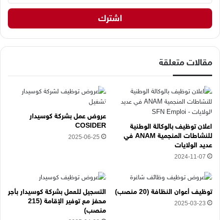
ي
د
ك
ا
ل
إ
مقالات متعلقة
ل
ك
ت
ر
و
عروض عمل بشركة كوسيدار
ن
COSIDER
اعلان توظيف بالوكالة الوطنية
ي
للنشاطات المنجمية ANAM في
2025-06-25
ه
عديد الولايات
ن
2024-11-07
ا
توظيف أعوان النظافة (20 منصب)
التسجيل للعمل بشركة كوسيدار بأجر
محفز مع توفير الإقامة (215
2025-03-23
منصب)