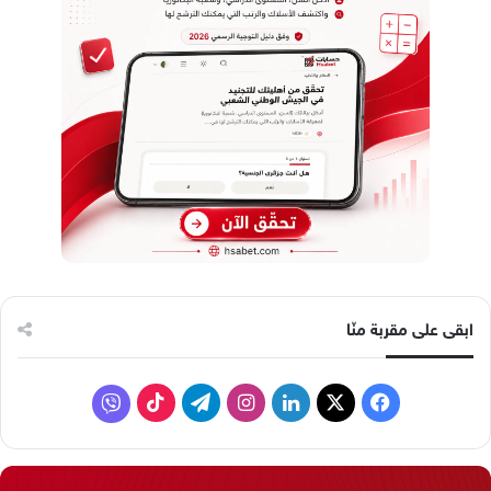
ابقى على مقربة منّا
ف
ل
ا
ت
ف
ي
X
ي
ن
ي
T
ا
س
ن
س
ل
i
ي