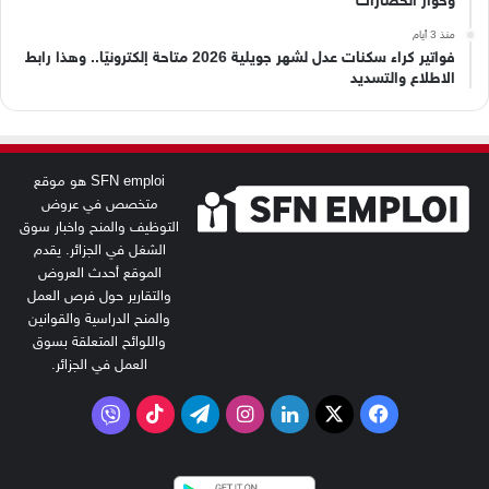
وحوار الحضارات
منذ 3 أيام
فواتير كراء سكنات عدل لشهر جويلية 2026 متاحة إلكترونيًا.. وهذا رابط
الاطلاع والتسديد
SFN emploi هو موقع
متخصص في عروض
التوظيف والمنح واخبار سوق
الشغل في الجزائر. يقدم
الموقع أحدث العروض
والتقارير حول فرص العمل
والمنح الدراسية والقوانين
واللوائح المتعلقة بسوق
العمل في الجزائر.
‫X
فيسبوك
لينكدإن
انستقرام
تيلقرام
‫TikTok
فايبر