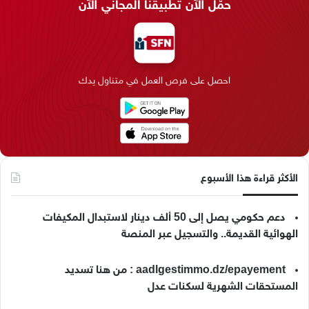
حمّل الآن تطبيقنا المجاني الآن
ب
ك
ت
ق
k
ب
و
د
ق
ر
T
ر
ك
إ
ر
ا
o
احصل على فرص العمل في متناول يدك
ن
ا
م
k
م
الأكثر قراءة هذا الأسبوع
دعم حكومي يصل إلى 50 ألف دينار لاستبدال المكيفات
الهوائية القديمة.. والتسجيل عبر المنصة
aadlgestimmo.dz/epayement : من هنا تسديد
المستحقات الشهرية لسكنات عدل