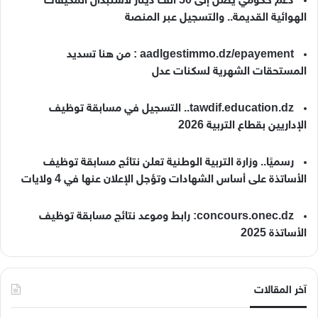
دعم حكومي يصل إلى 50 ألف دينار لاستبدال المكيفات
الهوائية القديمة.. والتسجيل عبر المنصة
aadlgestimmo.dz/epayement : من هنا تسديد
المستحقات الشهرية لسكنات عدل
tawdif.education.dz.. التسجيل في مسابقة توظيف
الإداريين بقطاع التربية 2026
رسميًا.. وزارة التربية الوطنية تعلن نتائج مسابقة توظيف
الأساتذة على أساس الشهادات وتؤجل الإعلان عنها في 4 ولايات
concours.onec.dz: رابط وموعد نتائج مسابقة توظيف
الأساتذة 2025
آخر المقالات