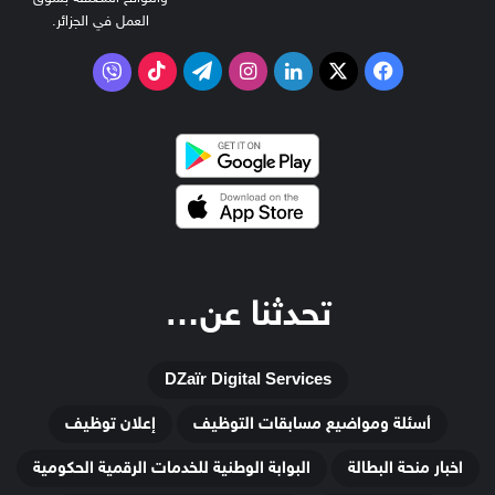
العمل في الجزائر.
‫X
فيسبوك
لينكدإن
انستقرام
تيلقرام
‫TikTok
فايبر
تحدثنا عن…
DZaïr Digital Services
أسئلة ومواضيع مسابقات التوظيف
إعلان توظيف
اخبار منحة البطالة
البوابة الوطنية للخدمات الرقمية الحكومية