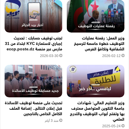
ت
ر
و
ن
ي
ه
وزير العمل: رقمنة عمليات
تجنب توقيف حسابك : تحديث
ن
التوظيف خطوة حاسمة لترسيخ
إجباري لاستمارة KYC ابتداءً من 31
ا
الشفافية وتكافؤ الفرص
مارس عبر منصة eccp.poste.dz
2026-03-30
2026-02-12
وزير التعليم العالي: شهادات
تحديث على منصة توظيف الأساتذة
جامعة التكوين المتواصل معترف
قبل إعلان النتائج.. إضافة الملف
بها وتفتح أبواب التوظيف والتدرج
الكامل الخاص بالناجحين
العلمي
منذ 3 أيام
2025-05-24