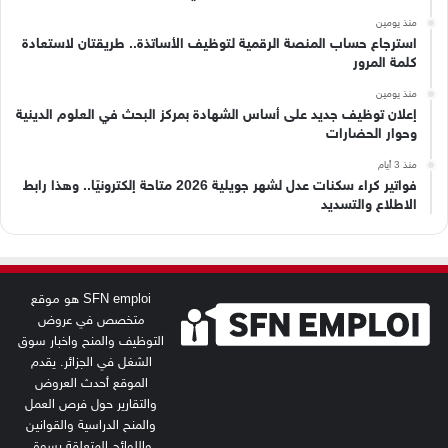
منذ يومين
استرجاع حساب المنصة الرقمية لتوظيف الأساتذة.. طريقتان لاستعادة
كلمة المرور
منذ يومين
إعلان توظيف جديد على أساس الشهادة بمركز البحث في العلوم الدينية
وحوار الحضارات
منذ 3 أيام
فواتير كراء سكنات عدل لشهر جويلية 2026 متاحة إلكترونيًا.. وهذا رابط
الاطلاع والتسديد
SFN emploi هو موقع
متخصص في عروض
التوظيف والمنح واخبار سوق
الشغل في الجزائر. يقدم
الموقع أحدث العروض
والتقارير حول فرص العمل
والمنح الدراسية والقوانين
واللوائح المتعلقة بسوق