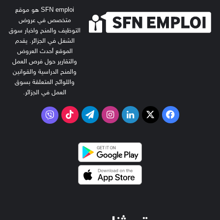
SFN emploi هو موقع
متخصص في عروض
التوظيف والمنح واخبار سوق
الشغل في الجزائر. يقدم
الموقع أحدث العروض
والتقارير حول فرص العمل
والمنح الدراسية والقوانين
واللوائح المتعلقة بسوق
العمل في الجزائر.
‫X
فيسبوك
لينكدإن
انستقرام
تيلقرام
‫TikTok
فايبر