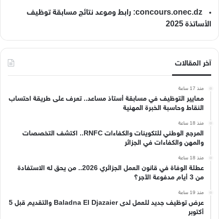
concours.onec.dz: رابط وموعد نتائج مسابقة توظيف
الأساتذة 2025
آخر المقالات
منذ 17 ساعة
معايير التوظيف في مسابقة أستاذ مساعد.. تعرف على طريقة احتساب
النقاط وحاسبة الخبرة المهنية
منذ 18 ساعة
المرجع الوطني للتكوينات والكفاءات RNFC.. اكتشف التخصصات
والمهن والكفاءات في الجزائر
منذ 18 ساعة
عطلة الوفاة في قانون العمل الجزائري 2026.. من يحق له الاستفادة
من 3 أيام مدفوعة الأجر؟
منذ 19 ساعة
عرض توظيف جديد للعمل لدى Baladna El Djazaier والتقديم قبل 5
أكتوبر