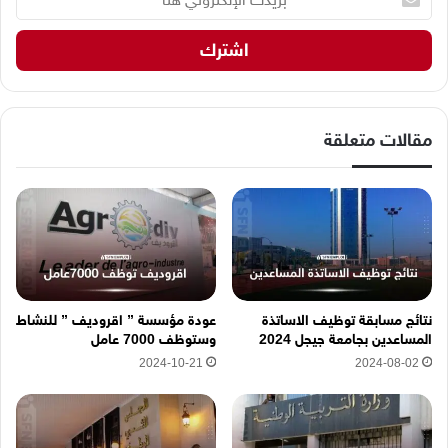
ر
ي
د
ك
ا
ل
إ
مقالات متعلقة
ل
ك
ت
ر
و
ن
ي
ه
نتائج مسابقة توظيف الاساتذة
عودة مؤسسة ” اقروديف ” للنشاط
ن
المساعدين بجامعة جيجل 2024
وستوظف 7000 عامل
ا
2024-10-21
2024-08-02