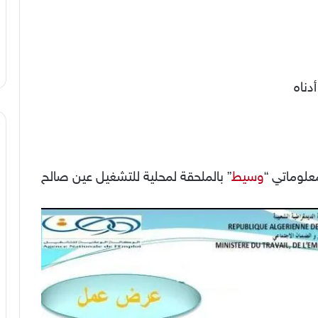
دناه
علوماتي “
وسيط
” بالملحقة لمحلية للتشغيل عين صالح