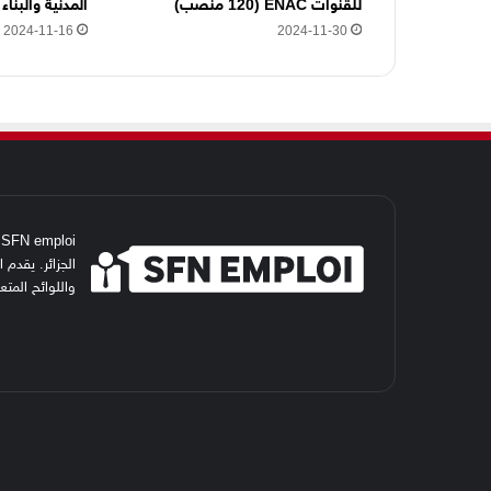
للقنوات ENAC (120 منصب)
المدنية والبناء GCB
2024-11-16
2024-11-30
i
الجزائر. يقدم
واللوائح المت