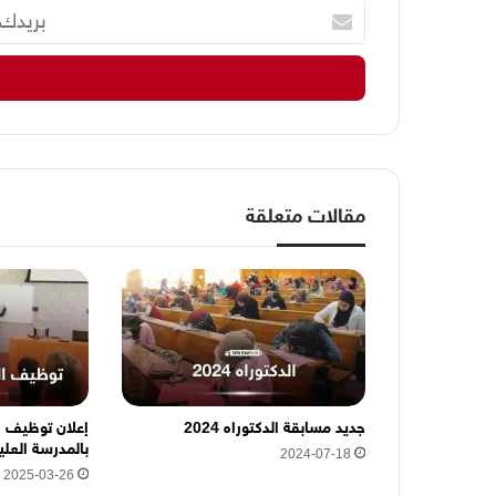
ب
ر
ي
د
ك
ا
ل
إ
ل
مقالات متعلقة
ك
ت
ر
و
ن
ي
ه
ن
ا
جديد مسابقة الدكتوراه 2024
إعلان توظيف ا
بالمدرسة العلي
2024-07-18
2025-03-26