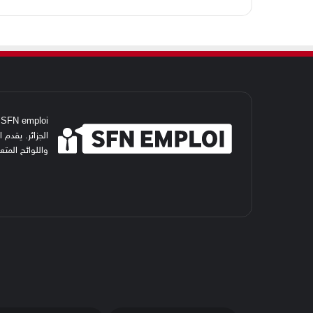
i
الجزائر. يقدم
واللوائح المت