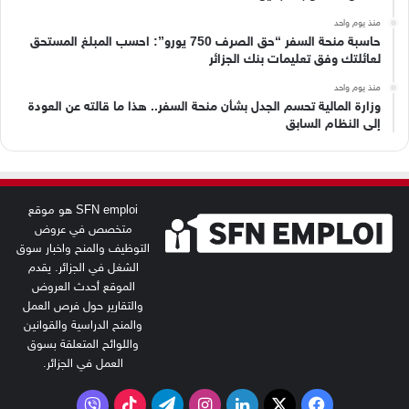
منذ يوم واحد
حاسبة منحة السفر “حق الصرف 750 يورو”: احسب المبلغ المستحق
لعائلتك وفق تعليمات بنك الجزائر
منذ يوم واحد
وزارة المالية تحسم الجدل بشأن منحة السفر.. هذا ما قالته عن العودة
إلى النظام السابق
SFN emploi هو موقع
متخصص في عروض
التوظيف والمنح واخبار سوق
الشغل في الجزائر. يقدم
الموقع أحدث العروض
والتقارير حول فرص العمل
والمنح الدراسية والقوانين
واللوائح المتعلقة بسوق
العمل في الجزائر.
‫X
فيسبوك
لينكدإن
انستقرام
تيلقرام
‫TikTok
فايبر