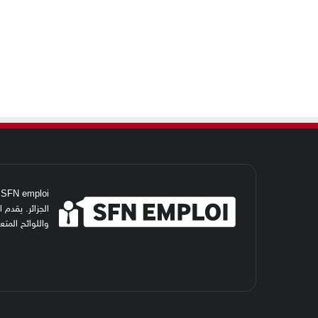
i
الجزائر. يقدم
واللوائح المت