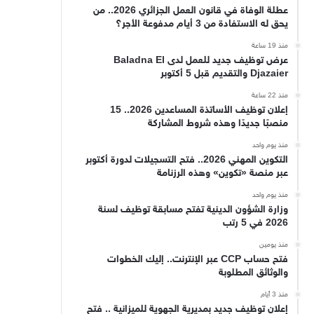
عطلة الوفاة في قانون العمل الجزائري 2026.. من
يحق له الاستفادة من 3 أيام مدفوعة الأجر؟
منذ 19 ساعة
عرض توظيف جديد للعمل لدى Baladna El
Djazaier والتقديم قبل 5 أكتوبر
منذ 22 ساعة
إعلان توظيف الأساتذة المساعدين 2026.. 15
منصبًا جديدًا وهذه شروط المشاركة
منذ يوم واحد
التكوين المهني 2026.. فتح التسجيلات لدورة أكتوبر
عبر منصة «تكوين» وهذه الرزنامة
منذ يوم واحد
وزارة الشؤون الدينية تفتح مسابقة توظيف لسنة
2026 في 5 رتب
منذ يومين
فتح حساب CCP عبر الإنترنت.. إليك الخطوات
والوثائق المطلوبة
منذ 3 أيام
إعلان توظيف جديد بمديرية الجهوية للميزانية .. فتح