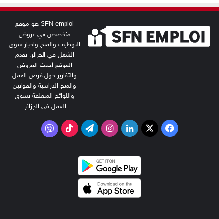
SFN emploi هو موقع
متخصص في عروض
التوظيف والمنح واخبار سوق
الشغل في الجزائر. يقدم
الموقع أحدث العروض
والتقارير حول فرص العمل
والمنح الدراسية والقوانين
واللوائح المتعلقة بسوق
العمل في الجزائر.
‫X
فيسبوك
لينكدإن
انستقرام
تيلقرام
‫TikTok
فايبر