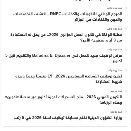
منذ يوم واحد
المرجع الوطني للتكوينات والكفاءات RNFC.. اكتشف التخصصات
والمهن والكفاءات في الجزائر
منذ يوم واحد
عطلة الوفاة في قانون العمل الجزائري 2026.. من يحق له الاستفادة
من 3 أيام مدفوعة الأجر؟
منذ يوم واحد
عرض توظيف جديد للعمل لدى Baladna El Djazaier والتقديم قبل 5
أكتوبر
منذ يوم واحد
إعلان توظيف الأساتذة المساعدين 2026.. 15 منصبًا جديدًا وهذه
شروط المشاركة
منذ يومين
التكوين المهني 2026.. فتح التسجيلات لدورة أكتوبر عبر منصة «تكوين»
وهذه الرزنامة
منذ يومين
وزارة الشؤون الدينية تفتح مسابقة توظيف لسنة 2026 في 5 رتب