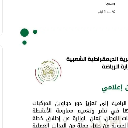
رسميا
منذ 5 أيام