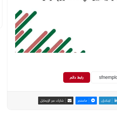
رابط دائم
لينكدإن
ماسنجر
شارك عبر الإيمايل