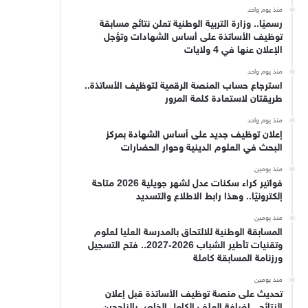
منذ يوم واحد
رسميًا.. وزارة التربية الوطنية تعلن نتائج مسابقة
توظيف الأساتذة على أساس الشهادات وتؤجل
الإعلان عنها في 4 ولايات
منذ يوم واحد
استرجاع حساب المنصة الرقمية لتوظيف الأساتذة..
طريقتان لاستعادة كلمة المرور
منذ يوم واحد
إعلان توظيف جديد على أساس الشهادة بمركز
البحث في العلوم الدينية وحوار الحضارات
منذ يومين
فواتير كراء سكنات عدل لشهر جويلية 2026 متاحة
إلكترونيًا.. وهذا رابط الاطلاع والتسديد
منذ يومين
المسابقة الوطنية للالتحاق بالمدرسة العليا لعلوم
وتقنيات تأطير الشباب 2026-2027.. فتح التسجيل
ورزنامة المسابقة كاملة
منذ يومين
تحديث على منصة توظيف الأساتذة قبل إعلان
النتائج.. إضافة الملف الكامل الخاص بالناجحين