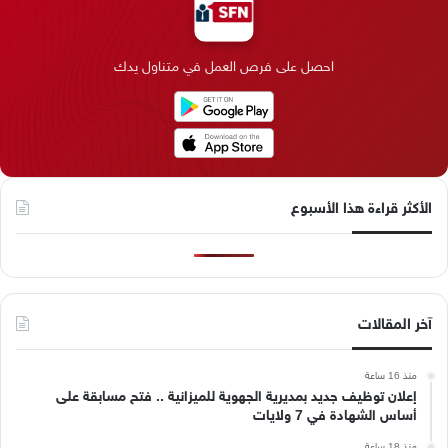
و
د
ق
ر
T
ر
ك
إ
ر
ا
o
احصل على فرص العمل في متناول يدك
ن
ا
م
k
م
الأكثر قراءة هذا الأسبوع
آخر المقالات
منذ 16 ساعة
إعلان توظيف جديد بمديرية الجهوية للميزانية .. فتح مسابقة على
أساس الشهادة في 7 ولايات
منذ 18 ساعة