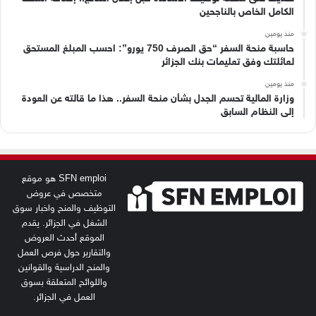
الكامل الخاص بالناجحين
منذ يومين
حاسبة منحة السفر “حق الصرف 750 يورو”: احسب المبلغ المستحق
لعائلتك وفق تعليمات بنك الجزائر
منذ يومين
وزارة المالية تحسم الجدل بشأن منحة السفر.. هذا ما قالته عن العودة
إلى النظام السابق
SFN emploi هو موقع
متخصص في عروض
التوظيف والمنح واخبار سوق
الشغل في الجزائر. يقدم
الموقع أحدث العروض
والتقارير حول فرص العمل
والمنح الدراسية والقوانين
واللوائح المتعلقة بسوق
العمل في الجزائر.