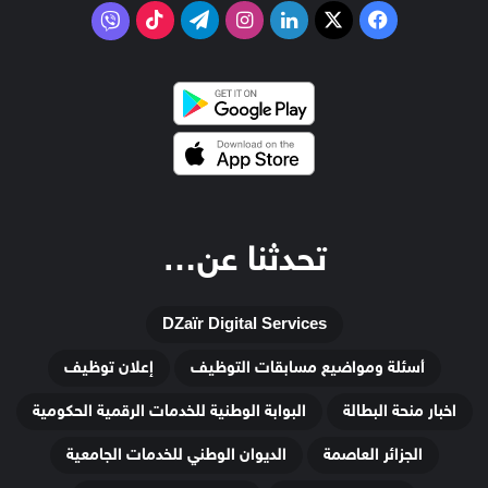
‫X
فيسبوك
لينكدإن
انستقرام
تيلقرام
‫TikTok
فايبر
تحدثنا عن…
DZaïr Digital Services
أسئلة ومواضيع مسابقات التوظيف
إعلان توظيف
اخبار منحة البطالة
البوابة الوطنية للخدمات الرقمية الحكومية
الجزائر العاصمة
الديوان الوطني للخدمات الجامعية