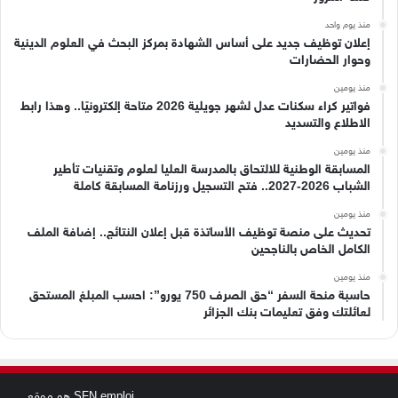
منذ يوم واحد
إعلان توظيف جديد على أساس الشهادة بمركز البحث في العلوم الدينية
وحوار الحضارات
منذ يومين
فواتير كراء سكنات عدل لشهر جويلية 2026 متاحة إلكترونيًا.. وهذا رابط
الاطلاع والتسديد
منذ يومين
المسابقة الوطنية للالتحاق بالمدرسة العليا لعلوم وتقنيات تأطير
الشباب 2026-2027.. فتح التسجيل ورزنامة المسابقة كاملة
منذ يومين
تحديث على منصة توظيف الأساتذة قبل إعلان النتائج.. إضافة الملف
الكامل الخاص بالناجحين
منذ يومين
حاسبة منحة السفر “حق الصرف 750 يورو”: احسب المبلغ المستحق
لعائلتك وفق تعليمات بنك الجزائر
SFN emploi هو موقع