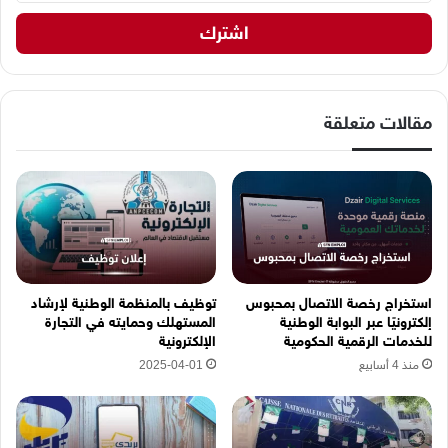
ي
د
ك
ا
ل
إ
مقالات متعلقة
ل
ك
ت
ر
و
ن
ي
ه
استخراج رخصة الاتصال بمحبوس
توظيف بالمنظمة الوطنية لإرشاد
ن
إلكترونيًا عبر البوابة الوطنية
المستهلك وحمايته في التجارة
ا
للخدمات الرقمية الحكومية
الإلكترونية
منذ 4 أسابيع
2025-04-01