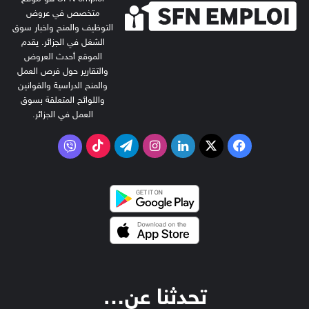
متخصص في عروض
التوظيف والمنح واخبار سوق
الشغل في الجزائر. يقدم
الموقع أحدث العروض
والتقارير حول فرص العمل
والمنح الدراسية والقوانين
واللوائح المتعلقة بسوق
العمل في الجزائر.
‫X
فيسبوك
لينكدإن
انستقرام
تيلقرام
‫TikTok
فايبر
تحدثنا عن…