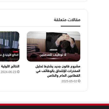
ا
ل
إ
ل
مقالات متعلقة
ك
ت
ر
و
ن
ي
ه
ن
ا
مشروع قانون جديد يشترط تحليل
النتائج الأولية ف
المخذرات للإلتحاق بالوظائف في
2024-06-23
القطاعين العام والخاص
2025-05-02