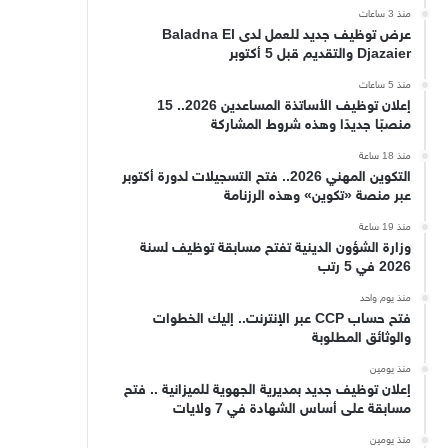
منذ 3 ساعات
عرض توظيف جديد للعمل لدى Baladna El
Djazaier والتقديم قبل 5 أكتوبر
منذ 5 ساعات
إعلان توظيف الأساتذة المساعدين 2026.. 15
منصبًا جديدًا وهذه شروط المشاركة
منذ 18 ساعة
التكوين المهني 2026.. فتح التسجيلات لدورة أكتوبر
عبر منصة «تكوين» وهذه الرزنامة
منذ 19 ساعة
وزارة الشؤون الدينية تفتح مسابقة توظيف لسنة
2026 في 5 رتب
منذ يوم واحد
فتح حساب CCP عبر الإنترنت.. إليك الخطوات
والوثائق المطلوبة
منذ يومين
إعلان توظيف جديد بمديرية الجهوية للميزانية .. فتح
مسابقة على أساس الشهادة في 7 ولايات
منذ يومين