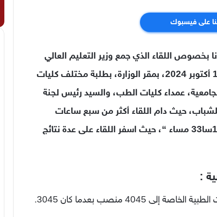
نا على فيسبوك
نا بخصوص اللقاء الذي جمع وزير التعليم العالي
والبحث العلمي، السيد كمال بداري، اليوم 19 أكتوبر 2024، بمقر الوزارة، بطلبة مختلف كليات
امعية، عمداء كليات الطب، والسيد رئيس لجنة
للشباب، حيث دام اللقاء أكثر من سبع ساعات
ونصف ” الساعة 11سا00 صباحا إلى غاية 18سا33 مساء “، حيث اسفر اللقاء على عدة نتائج
ية :