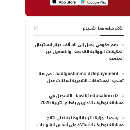
الأكثر قراءة هذا الأسبوع
دعم حكومي يصل إلى 50 ألف دينار لاستبدال
المكيفات الهوائية القديمة.. والتسجيل عبر
المنصة
aadlgestimmo.dz/epayement : من هنا
تسديد المستحقات الشهرية لسكنات عدل
tawdif.education.dz.. التسجيل في
مسابقة توظيف الإداريين بقطاع التربية 2026
رسميًا.. وزارة التربية الوطنية تعلن نتائج
مسابقة توظيف الأساتذة على أساس الشهادات