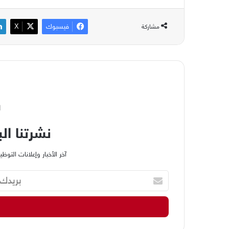
فيسبوك
‫X
مشاركة
ا
نشرتنا الب
آخر الأخبار وإعلانات الت
ب
ر
ي
د
ك