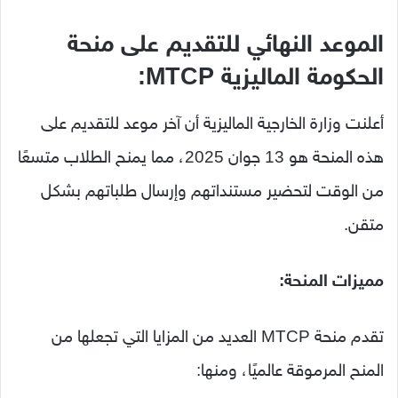
الموعد
النهائي
للتقديم على منحة
الحكومة الماليزية MTCP:
أعلنت
وزارة
الخارجية
الماليزية
أن
آخر
موعد
للتقديم
على
هذه
المنحة
هو
13
جوان
2025
،
مما
يمنح
الطلاب
متسعًا
من
الوقت
لتحضير
مستنداتهم
وإرسال
طلباتهم
بشكل
متقن.
مميزات
المنحة:
تقدم
منحة
MTCP
العديد
من
المزايا
التي
تجعلها
من
المنح
المرموقة
عالميًا،
ومنها: