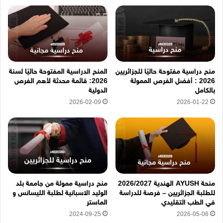
ك
ت
ر
و
ن
ي
ه
منح دراسية مفتوحة حاليًا للجزائريين
المنح الدراسية المفتوحة حاليًا لسنة
ن
2026 : أفضل الفرص الممولة
2026: قائمة محدثة لأهم الفرص
ا
بالكامل
الدولية
2026-02-09
2026-01-22
منحة AYUSH الهندية 2026/2027
منح دراسية ممولة من جامعة بلد
للطلبة الجزائريين – فرصة للدراسة
الوليد الاسبانية لطلبة الليسانس و
في الطب التقليدي
الماستر
2024-09-25
2026-05-06