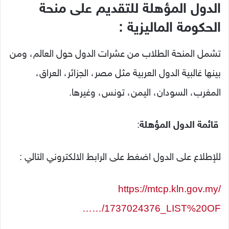
الدول
المؤهلة
للتقديم على منحة
الحكومة الماليزية :
تشمل
المنحة
الطلاب
من
عشرات
الدول
حول
العالم،
ومن
بينها
غالبية
الدول
العربية
مثل
مصر،
الجزائر،
العراق،
المغرب،
السودان،
اليمن،
تونس،
وغيرها.
قائمة
الدول
المؤهلة
:
للإطلاع على الدول اضغط على الرابط الالكتروني التالي :
https://mtcp.kln.gov.my/
…/1737024376_LIST%20OF…