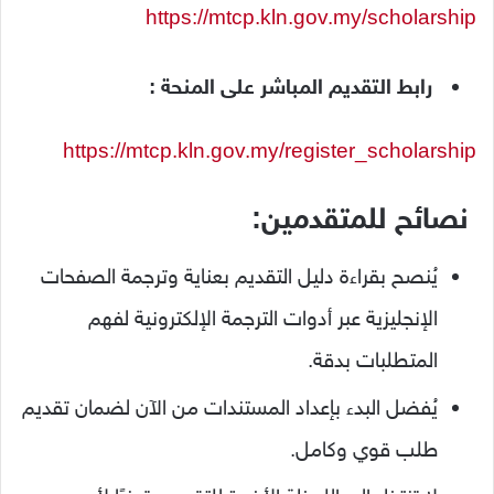
https://mtcp.kln.gov.my/scholarship
رابط
التقديم
المباشر
على
المنحة :
https://mtcp.kln.gov.my/register_scholarship
نصائح
للمتقدمين:
يُنصح
بقراءة
دليل
التقديم
بعناية
وترجمة
الصفحات
الإنجليزية
عبر
أدوات
الترجمة
الإلكترونية
لفهم
المتطلبات
بدقة.
يُفضل
البدء
بإعداد
المستندات
من
الآن
لضمان
تقديم
طلب
قوي
وكامل.