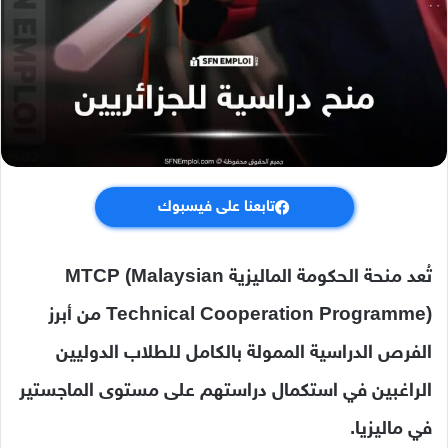
تابعنا على فيسبوك
تُعد
منحة
الحكومة
الماليزية
Malaysian
MTCP (
Programme)
Cooperation
Technical
من
أبرز
الفرص
الدراسية
الممولة
بالكامل
للطلاب
الدوليين
الراغبين
في
استكمال
دراستهم
على
مستوى
الماجستير
في
ماليزيا.