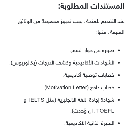
المستندات
المطلوبة:
عند
التقديم
للمنحة،
يجب
تجهيز
مجموعة
من
الوثائق
المهمة،
منها:
صورة
عن
جواز
السفر.
الشهادات
الأكاديمية
وكشف
الدرجات (
بكالوريوس).
خطابات
توصية
أكاديمية.
خطاب
دافع (
Letter).
Motivation
شهادة
إجادة
اللغة
الإنجليزية (
مثل
IELTS
أو
TOEFL،
إن
وُجدت).
السيرة
الذاتية
الأكاديمية.