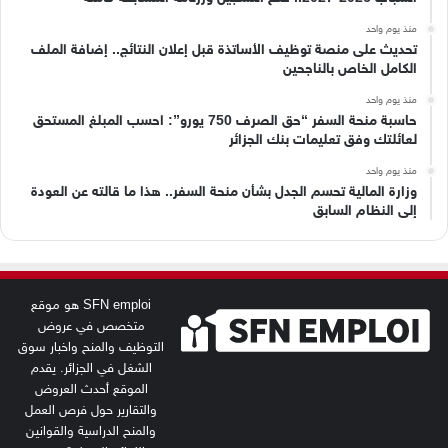
منذ يوم واحد
تحديث على منصة توظيف الأساتذة قبل إعلان النتائج.. إضافة الملف
الكامل الخاص بالناجحين
منذ يوم واحد
حاسبة منحة السفر “حق الصرف 750 يورو”: احسب المبلغ المستحق
لعائلتك وفق تعليمات بنك الجزائر
منذ يوم واحد
وزارة المالية تحسم الجدل بشأن منحة السفر.. هذا ما قالته عن العودة
إلى النظام السابق
SFN emploi هو موقع
متخصص في عروض
التوظيف والمنح واخبار سوق
الشغل في الجزائر. يقدم
الموقع أحدث العروض
والتقارير حول فرص العمل
والمنح الدراسية والقوانين