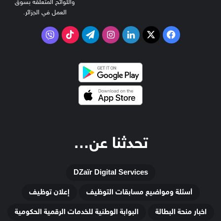
واللوائح المتعلقة بسوق
العمل في الجزائر.
‫X
فيسبوك
لينكدإن
انستقرام
تيلقرام
‫TikTok
فايبر
تحدثنا عن…
DZaïr Digital Services
أسئلة ومواضيع مسابقات التوظيف
إعلان توظيف
اخبار منحة البطالة
البوابة الوطنية للخدمات الرقمية الحكومية