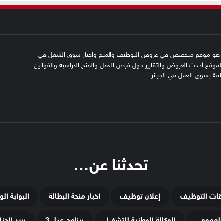
SFN emplo هو موقع متخصص في عروض التوظيف والمنح واخبار سوق الشغل في
 الموقع أحدث العروض والتقارير حول فرص العمل والمنح الدراسية والقوانين
علقة بسوق العمل في الجزائر.
تحدثنا عن…
قات التوظيف
إعلان توظيف
اخبار منحة البطالة
البوابة ال
لعمومي
الوكالة الوطنية للتشغيل
برنامج عدل 3
بريد الجزائ