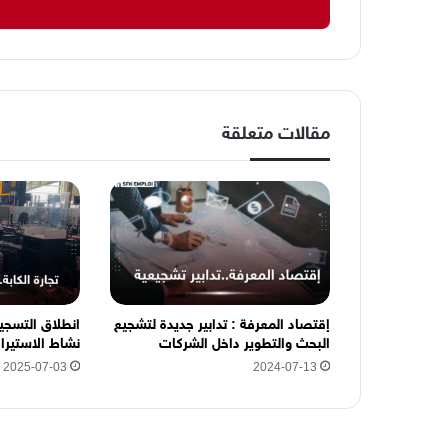
د
ك
ا
ل
إ
ل
مقالات متعلقة
ك
ت
ر
و
ن
ي
ه
ن
ا
إقتصاد المعرفة : تدابير جديدة لتشجيع
انطلاق التسجي
البحث والتطوير داخل الشركات
نشاط الاستيراد
2025-07-03
2024-07-13