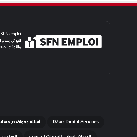
i
الجزائر. يقدم
واللوائح المت
DZaïr Digital Services
أسئلة ومواضيع مساب
الديوان الوطني للخدمات الجامعية
الوظيف ا