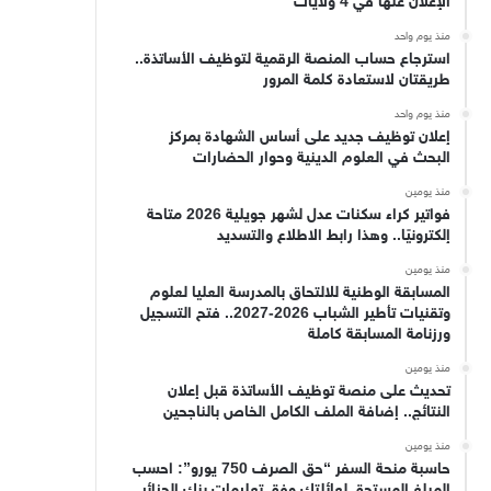
الإعلان عنها في 4 ولايات
منذ يوم واحد
استرجاع حساب المنصة الرقمية لتوظيف الأساتذة..
طريقتان لاستعادة كلمة المرور
منذ يوم واحد
إعلان توظيف جديد على أساس الشهادة بمركز
البحث في العلوم الدينية وحوار الحضارات
منذ يومين
فواتير كراء سكنات عدل لشهر جويلية 2026 متاحة
إلكترونيًا.. وهذا رابط الاطلاع والتسديد
منذ يومين
المسابقة الوطنية للالتحاق بالمدرسة العليا لعلوم
وتقنيات تأطير الشباب 2026-2027.. فتح التسجيل
ورزنامة المسابقة كاملة
منذ يومين
تحديث على منصة توظيف الأساتذة قبل إعلان
النتائج.. إضافة الملف الكامل الخاص بالناجحين
منذ يومين
حاسبة منحة السفر “حق الصرف 750 يورو”: احسب
المبلغ المستحق لعائلتك وفق تعليمات بنك الجزائر