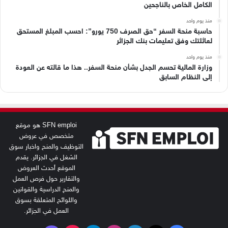
الكامل الخاص بالناجحين
منذ يوم واحد
حاسبة منحة السفر “حق الصرف 750 يورو”: احسب المبلغ المستحق
لعائلتك وفق تعليمات بنك الجزائر
منذ يوم واحد
وزارة المالية تحسم الجدل بشأن منحة السفر.. هذا ما قالته عن العودة
إلى النظام السابق
SFN emploi هو موقع
متخصص في عروض
التوظيف والمنح واخبار سوق
الشغل في الجزائر. يقدم
الموقع أحدث العروض
والتقارير حول فرص العمل
والمنح الدراسية والقوانين
واللوائح المتعلقة بسوق
العمل في الجزائر.