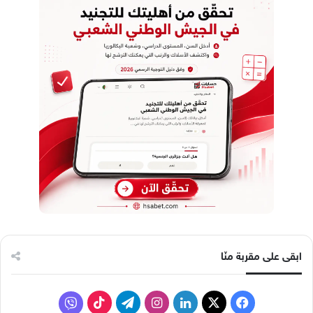
ابقى على مقربة منّا
ف
ل
ا
ت
ف