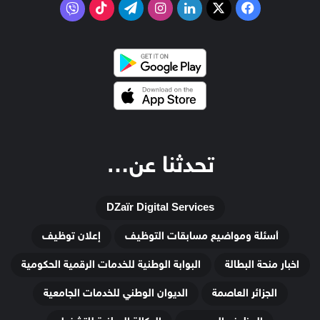
‫X
فيسبوك
لينكدإن
انستقرام
تيلقرام
‫TikTok
فايبر
تحدثنا عن…
DZaïr Digital Services
أسئلة ومواضيع مسابقات التوظيف
إعلان توظيف
اخبار منحة البطالة
البوابة الوطنية للخدمات الرقمية الحكومية
الجزائر العاصمة
الديوان الوطني للخدمات الجامعية