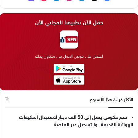
ي
X
ي
ن
ي
T
ا
س
ن
س
ل
i
ي
حمّل الآن تطبيقنا المجاني الآن
ب
ك
ت
ق
k
ب
و
د
ق
ر
T
ر
ك
إ
ر
ا
o
احصل على فرص العمل في متناول يدك
ن
ا
م
k
م
الأكثر قراءة هذا الأسبوع
دعم حكومي يصل إلى 50 ألف دينار لاستبدال المكيفات
الهوائية القديمة.. والتسجيل عبر المنصة