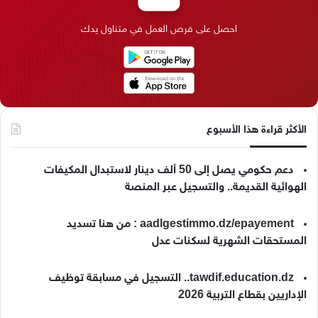
ك
إ
ر
ا
o
احصل على فرص العمل في متناول يدك
ن
ا
م
k
م
الأكثر قراءة هذا الأسبوع
دعم حكومي يصل إلى 50 ألف دينار لاستبدال المكيفات
الهوائية القديمة.. والتسجيل عبر المنصة
aadlgestimmo.dz/epayement : من هنا تسديد
المستحقات الشهرية لسكنات عدل
tawdif.education.dz.. التسجيل في مسابقة توظيف
الإداريين بقطاع التربية 2026