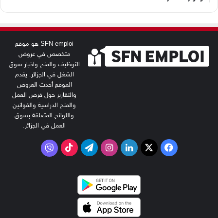
SFN emploi هو موقع
متخصص في عروض
التوظيف والمنح واخبار سوق
الشغل في الجزائر. يقدم
الموقع أحدث العروض
والتقارير حول فرص العمل
والمنح الدراسية والقوانين
واللوائح المتعلقة بسوق
العمل في الجزائر.
‫X
فيسبوك
لينكدإن
انستقرام
تيلقرام
‫TikTok
فايبر