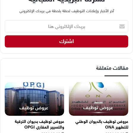
آخر الأخبار وإعلانات التوظيف لحظة بلحظة في بريدك الإلكتروني
ب
ر
ي
د
ك
ا
ل
إ
مقالات متعلقة
ل
ك
ت
ر
و
ن
ي
ه
عروض توظيف بالديوان الوطني
عروض توظيف بديوان الترقية
ن
للتطهير ONA
والتسيير العقاري OPGI
ا