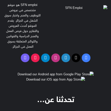
SFN emploi هو موقع
متخصص في عروض
التوظيف والمنح واخبار سوق
الشغل في الجزائر. يقدم
الموقع أحدث العروض
والتقارير حول فرص العمل
والمنح الدراسية والقوانين
واللوائح المتعلقة بسوق
العمل في الجزائر.
‫X
فيسبوك
لينكدإن
انستقرام
تيلقرام
‫TikTok
فايبر
تحدثنا عن…