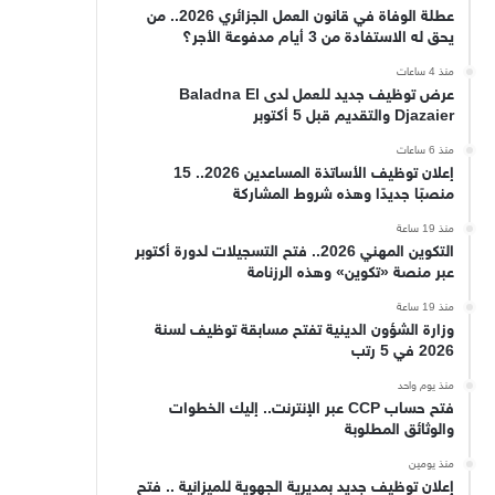
عطلة الوفاة في قانون العمل الجزائري 2026.. من
يحق له الاستفادة من 3 أيام مدفوعة الأجر؟
منذ 4 ساعات
عرض توظيف جديد للعمل لدى Baladna El
Djazaier والتقديم قبل 5 أكتوبر
منذ 6 ساعات
إعلان توظيف الأساتذة المساعدين 2026.. 15
منصبًا جديدًا وهذه شروط المشاركة
منذ 19 ساعة
التكوين المهني 2026.. فتح التسجيلات لدورة أكتوبر
عبر منصة «تكوين» وهذه الرزنامة
منذ 19 ساعة
وزارة الشؤون الدينية تفتح مسابقة توظيف لسنة
2026 في 5 رتب
منذ يوم واحد
فتح حساب CCP عبر الإنترنت.. إليك الخطوات
والوثائق المطلوبة
منذ يومين
إعلان توظيف جديد بمديرية الجهوية للميزانية .. فتح