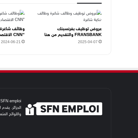
ت
ر
و
ن
ي
عروض توظيف بفرنسبنك
وظائف شاغرة ب
FRANSBANK والتقديم من هنا
“CNN الاقتصادية” بدبي
ه
ن
2024-06-21
2025-04-07
ا
i
الجزائر. يقدم
واللوائح المت