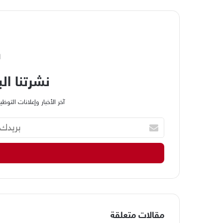
ا
نشرتنا الب
آخر الأخبار وإعلانات الت
ب
ر
ي
د
ك
ا
ل
إ
ل
مقالات متعلقة
ك