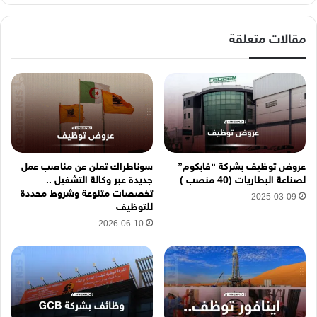
ا
ل
إ
مقالات متعلقة
ل
ك
ت
ر
و
ن
ي
ه
عروض توظيف بشركة “فابكوم”
سوناطراك تعلن عن مناصب عمل
ن
لصناعة البطاريات (40 منصب )
جديدة عبر وكالة التشغيل ..
ا
تخصصات متنوعة وشروط محددة
2025-03-09
للتوظيف
2026-06-10