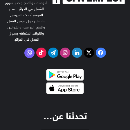
التوظيف والمنح واخبار سوق
الشغل في الجزائر. يقدم
الموقع أحدث العروض
والتقارير حول فرص العمل
والمنح الدراسية والقوانين
واللوائح المتعلقة بسوق
العمل في الجزائر.
‫X
فيسبوك
لينكدإن
انستقرام
تيلقرام
‫TikTok
فايبر
تحدثنا عن…