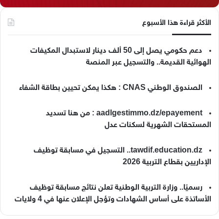
الأكثر قراءة هذا الأسبوع
دعم حكومي يصل إلى 50 ألف دينار لاستبدال المكيفات
الهوائية القديمة.. والتسجيل عبر المنصة
الصندوق الوطني CNAS : هكذا يمكن تحيين بطاقة الشفاء
aadlgestimmo.dz/epayement : من هنا تسديد
المستحقات الشهرية لسكنات عدل
tawdif.education.dz.. التسجيل في مسابقة توظيف
الإداريين بقطاع التربية 2026
رسميًا.. وزارة التربية الوطنية تعلن نتائج مسابقة توظيف
الأساتذة على أساس الشهادات وتؤجل الإعلان عنها في 4 ولايات