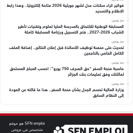
فواتير كراء سكنات عدل لشهر جويلية 2026 متاحة إلكترونيًا.. وهذا رابط
الاطلاع والتسديد
منذ يومين
المسابقة الوطنية للالتحاق بالمدرسة العليا لعلوم وتقنيات تأطير
الشباب 2026-2027.. فتح التسجيل ورزنامة المسابقة كاملة
منذ يومين
تحديث على منصة توظيف الأساتذة قبل إعلان النتائج.. إضافة الملف
الكامل الخاص بالناجحين
منذ يومين
حاسبة منحة السفر “حق الصرف 750 يورو”: احسب المبلغ المستحق
لعائلتك وفق تعليمات بنك الجزائر
منذ يومين
وزارة المالية تحسم الجدل بشأن منحة السفر.. هذا ما قالته عن العودة
إلى النظام السابق
SFN emploi هو موقع
متخصص في عروض