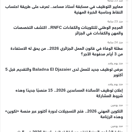
منذ 23 ساعة
معايير التوظيف في مسابقة أستاذ مساعد.. تعرف على طريقة احتساب
النقاط وحاسبة الخبرة المهنية
منذ 23 ساعة
المرجع الوطني للتكوينات والكفاءات RNFC.. اكتشف التخصصات
والمهن والكفاءات في الجزائر
منذ 24 ساعة
عطلة الوفاة في قانون العمل الجزائري 2026.. من يحق له الاستفادة
من 3 أيام مدفوعة الأجر؟
منذ يوم واحد
عرض توظيف جديد للعمل لدى Baladna El Djazaier والتقديم قبل 5
أكتوبر
منذ يوم واحد
إعلان توظيف الأساتذة المساعدين 2026.. 15 منصبًا جديدًا وهذه
شروط المشاركة
منذ يومين
التكوين المهني 2026.. فتح التسجيلات لدورة أكتوبر عبر منصة «تكوين»
وهذه الرزنامة
منذ يومين