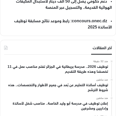
دعم حكومي يصل إلى 50 ألف دينار لاستبدال المكيفات
الهوائية القديمة.. والتسجيل عبر المنصة
concours.onec.dz: رابط وموعد نتائج مسابقة توظيف
الأساتذة 2025
آخر المقالات
منذ 32 دقيقة
توظيف 2026.. مدرسة بريطانية في الجزائر تفتح مناصب عمل في 11
تخصصًا وهذه طريقة التقديم
منذ ساعتين
توظيف أساتذة التعليم عن بُعد في جميع الأطوار والتخصصات.. هذه
شروط الترشح
منذ ساعتين
إعلان توظيف في مدرسة أبو وليد الخاصة.. مناصب شغل لأساتذة
وإداريين ومشرفين