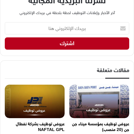
نشرتنا البريدية المجانية
آخر الأخبار وإعلانات التوظيف لحظة بلحظة في بريدك الإلكتروني
ب
ر
ي
د
ك
ا
ل
إ
مقالات متعلقة
ل
ك
ت
ر
و
ن
ي
ه
عروض توظيف بمؤسسة ميناء جن
عروض توظيف بشركة نفطال
ن
جن (20 منصب)
NAFTAL GPL
ا