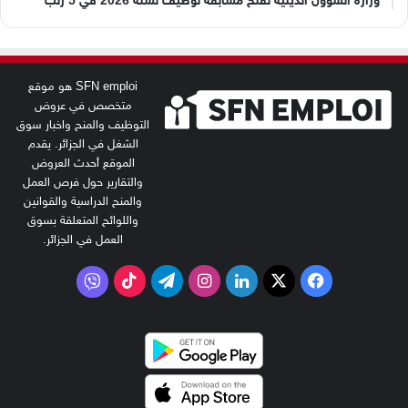
وزارة الشؤون الدينية تفتح مسابقة توظيف لسنة 2026 في 5 رتب
SFN emploi هو موقع
متخصص في عروض
التوظيف والمنح واخبار سوق
الشغل في الجزائر. يقدم
الموقع أحدث العروض
والتقارير حول فرص العمل
والمنح الدراسية والقوانين
واللوائح المتعلقة بسوق
العمل في الجزائر.
‫X
فيسبوك
لينكدإن
انستقرام
تيلقرام
‫TikTok
فايبر