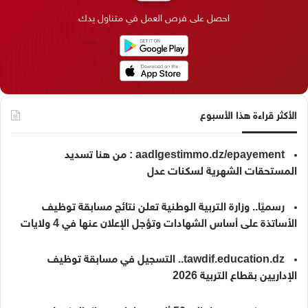
ك
إ
ر
ا
o
احصل على فرص العمل في متناول يدك
ن
ا
م
k
م
الأكثر قراءة هذا الأسبوع
aadlgestimmo.dz/epayement : من هنا تسديد
المستحقات الشهرية لسكنات عدل
رسميًا.. وزارة التربية الوطنية تعلن نتائج مسابقة توظيف
الأساتذة على أساس الشهادات وتؤجل الإعلان عنها في 4 ولايات
tawdif.education.dz.. التسجيل في مسابقة توظيف
الإداريين بقطاع التربية 2026