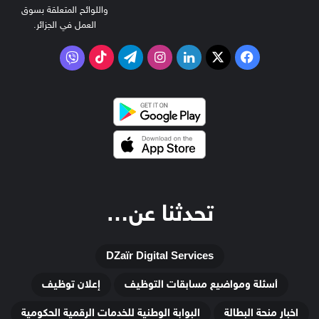
واللوائح المتعلقة بسوق
العمل في الجزائر.
‫X
فيسبوك
لينكدإن
انستقرام
تيلقرام
‫TikTok
فايبر
تحدثنا عن…
DZaïr Digital Services
أسئلة ومواضيع مسابقات التوظيف
إعلان توظيف
اخبار منحة البطالة
البوابة الوطنية للخدمات الرقمية الحكومية