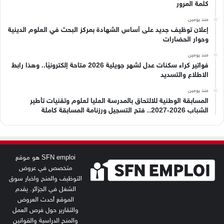
كلمة المرور
منذ يومين
إعلان توظيف جديد على أساس الشهادة بمركز البحث في العلوم الدينية
وحوار الحضارات
منذ يومين
فواتير كراء سكنات عدل لشهر جويلية 2026 متاحة إلكترونيًا.. وهذا رابط
الاطلاع والتسديد
منذ يومين
المسابقة الوطنية للالتحاق بالمدرسة العليا لعلوم وتقنيات تأطير
الشباب 2026-2027.. فتح التسجيل ورزنامة المسابقة كاملة
SFN emploi هو موقع
متخصص في عروض
التوظيف والمنح واخبار سوق
الشغل في الجزائر. يقدم
الموقع أحدث العروض
والتقارير حول فرص العمل
والمنح الدراسية والقوانين