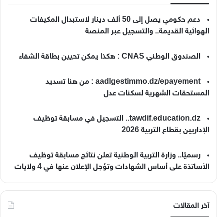
دعم حكومي يصل إلى 50 ألف دينار لاستبدال المكيفات
الهوائية القديمة.. والتسجيل عبر المنصة
الصندوق الوطني CNAS : هكذا يمكن تحيين بطاقة الشفاء
aadlgestimmo.dz/epayement : من هنا تسديد
المستحقات الشهرية لسكنات عدل
tawdif.education.dz.. التسجيل في مسابقة توظيف
الإداريين بقطاع التربية 2026
رسميًا.. وزارة التربية الوطنية تعلن نتائج مسابقة توظيف
الأساتذة على أساس الشهادات وتؤجل الإعلان عنها في 4 ولايات
آخر المقالات