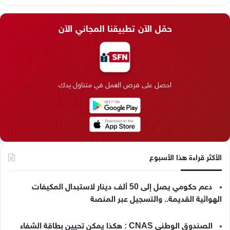
ي
X
ي
ن
ي
T
ا
س
ن
س
ل
i
ي
حمّل الآن تطبيقنا المجاني الآن
ب
ك
ت
ق
k
ب
و
د
ق
ر
T
ر
ك
إ
ر
ا
o
احصل على فرص العمل في متناول يدك
ن
ا
م
k
م
الأكثر قراءة هذا الأسبوع
دعم حكومي يصل إلى 50 ألف دينار لاستبدال المكيفات
الهوائية القديمة.. والتسجيل عبر المنصة
الصندوق الوطني CNAS : هكذا يمكن تحيين بطاقة الشفاء