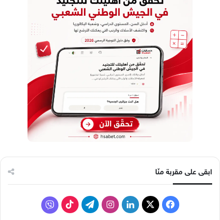
ابقى على مقربة منّا
ف
ل
ا
ت
ف