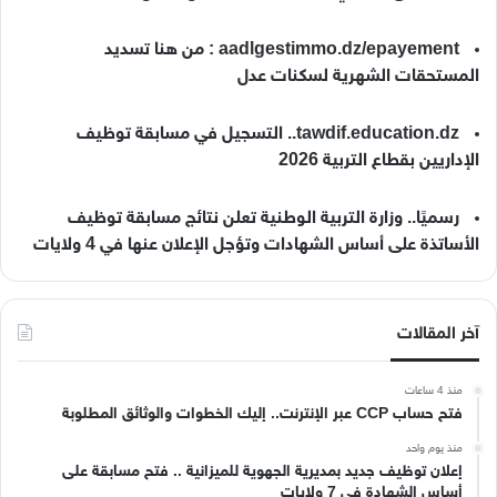
aadlgestimmo.dz/epayement : من هنا تسديد
المستحقات الشهرية لسكنات عدل
tawdif.education.dz.. التسجيل في مسابقة توظيف
الإداريين بقطاع التربية 2026
رسميًا.. وزارة التربية الوطنية تعلن نتائج مسابقة توظيف
الأساتذة على أساس الشهادات وتؤجل الإعلان عنها في 4 ولايات
آخر المقالات
منذ 4 ساعات
فتح حساب CCP عبر الإنترنت.. إليك الخطوات والوثائق المطلوبة
منذ يوم واحد
إعلان توظيف جديد بمديرية الجهوية للميزانية .. فتح مسابقة على
أساس الشهادة في 7 ولايات