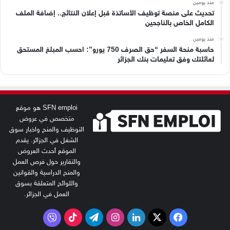
منذ يومين
تحديث على منصة توظيف الأساتذة قبل إعلان النتائج.. إضافة الملف
الكامل الخاص بالناجحين
منذ يومين
حاسبة منحة السفر “حق الصرف 750 يورو”: احسب المبلغ المستحق
لعائلتك وفق تعليمات بنك الجزائر
SFN emploi هو موقع
متخصص في عروض
التوظيف والمنح واخبار سوق
الشغل في الجزائر. يقدم
الموقع أحدث العروض
والتقارير حول فرص العمل
والمنح الدراسية والقوانين
واللوائح المتعلقة بسوق
العمل في الجزائر.
‫X
فيسبوك
لينكدإن
انستقرام
تيلقرام
‫TikTok
فايبر