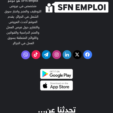
SFN emploi هو موقع
متخصص في عروض
التوظيف والمنح واخبار سوق
الشغل في الجزائر. يقدم
الموقع أحدث العروض
والتقارير حول فرص العمل
والمنح الدراسية والقوانين
واللوائح المتعلقة بسوق
العمل في الجزائر.
‫X
فيسبوك
لينكدإن
انستقرام
تيلقرام
‫TikTok
فايبر
تحدثنا عن…