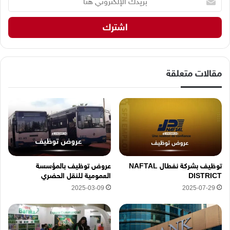
ر
ي
د
ك
ا
ل
إ
مقالات متعلقة
ل
ك
ت
ر
و
ن
ي
ه
توظيف بشركة نفطال NAFTAL
عروض توظيف بالمؤسسة
ن
DISTRICT
العمومية للنقل الحضري
ا
2025-03-09
2025-07-29