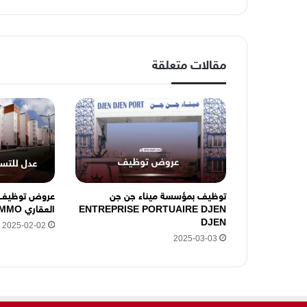
ا
ل
إ
ل
مقالات متعلقة
ك
ت
ر
و
ن
ي
ه
ن
ا
توظيف بمؤسسة ميناء جن جن
عروض توظيف ف
ENTREPRISE PORTUAIRE DJEN
العقاري AADL GEST IMMO
DJEN
2025-02-02
2025-03-03