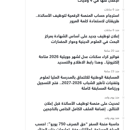
الإعلان عنها في 4 ولايات
منذ 6 ساعات
استرجاع حساب المنصة الرقمية لتوظيف الأساتذة..
طريقتان لاستعادة كلمة المرور
منذ 6 ساعات
إعلان توظيف جديد على أساس الشهادة بمركز
البحث في العلوم الدينية وحوار الحضارات
منذ 20 ساعة
فواتير كراء سكنات عدل لشهر جويلية 2026 متاحة
إلكترونيًا.. وهذا رابط الاطلاع والتسديد
منذ 23 ساعة
المسابقة الوطنية للالتحاق بالمدرسة العليا لعلوم
وتقنيات تأطير الشباب 2026-2027.. فتح التسجيل
ورزنامة المسابقة كاملة
منذ يوم واحد
تحديث على منصة توظيف الأساتذة قبل إعلان
النتائج.. إضافة الملف الكامل الخاص بالناجحين
منذ يوم واحد
حاسبة منحة السفر “حق الصرف 750 يورو”: احسب
المبلغ المستحق لعائلتك وفق تعليمات بنك الجزائر