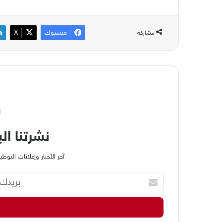
فيسبوك
‫X
مشاركة
ا
نشرتنا الب
آخر الأخبار وإعلانات الت
ب
ر
ي
د
ك