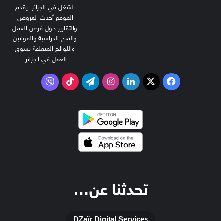
الشغل في الجزائر. يقدم
الموقع أحدث العروض
والتقارير حول فرص العمل
والمنح الدراسية والقوانين
واللوائح المتعلقة بسوق
العمل في الجزائر.
‫X
فيسبوك
لينكدإن
انستقرام
تيلقرام
‫TikTok
فايبر
تحدثنا عن…
DZaïr Digital Services