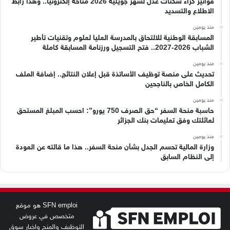
فواتير كراء سكنات عدل لشهر جويلية 2026 متاحة إلكترونيًا.. وهذا رابط
الاطلاع والتسديد
منذ يومين
المسابقة الوطنية للالتحاق بالمدرسة العليا لعلوم وتقنيات تأطير
الشباب 2026-2027.. فتح التسجيل ورزنامة المسابقة كاملة
منذ يومين
تحديث على منصة توظيف الأساتذة قبل إعلان النتائج.. إضافة الملف
الكامل الخاص بالناجحين
منذ يومين
حاسبة منحة السفر “حق الصرف 750 يورو”: احسب المبلغ المستحق
لعائلتك وفق تعليمات بنك الجزائر
منذ يومين
وزارة المالية تحسم الجدل بشأن منحة السفر.. هذا ما قالته عن العودة
إلى النظام السابق
SFN emploi هو موقع
متخصص في عروض
التوظيف والمنح واخبار سوق