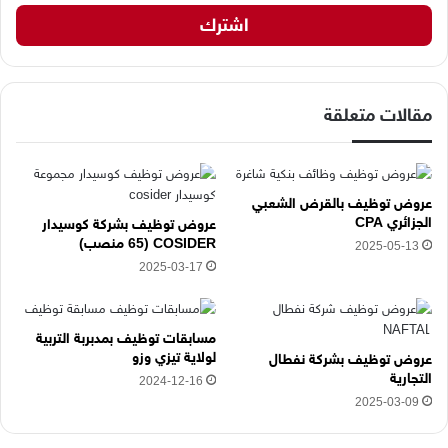
ي
د
ك
ا
ل
إ
مقالات متعلقة
ل
ك
ت
ر
عروض توظيف بالقرض الشعبي
و
الجزائري CPA
عروض توظيف بشركة كوسيدار
ن
COSIDER (65 منصب)
2025-05-13
ي
2025-03-17
ه
ن
ا
مسابقات توظيف بمدبربة التربية
لولاية تيزي وزو
عروض توظيف بشركة نفطال
التجارية
2024-12-16
2025-03-09