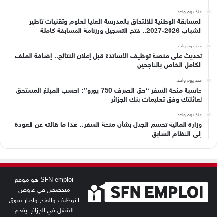
منذ يوم واحد
المسابقة الوطنية للالتحاق بالمدرسة العليا لعلوم وتقنيات تأطير
الشباب 2026-2027.. فتح التسجيل ورزنامة المسابقة كاملة
منذ يوم واحد
تحديث على منصة توظيف الأساتذة قبل إعلان النتائج.. إضافة الملف
الكامل الخاص بالناجحين
منذ يوم واحد
حاسبة منحة السفر “حق الصرف 750 يورو”: احسب المبلغ المستحق
لعائلتك وفق تعليمات بنك الجزائر
منذ يوم واحد
وزارة المالية تحسم الجدل بشأن منحة السفر.. هذا ما قالته عن العودة
إلى النظام السابق
SFN emploi هو موقع
متخصص في عروض
التوظيف والمنح واخبار سوق
الشغل في الجزائر. يقدم