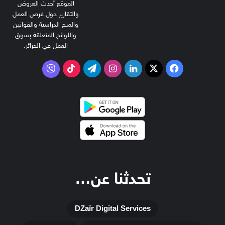
الموقع أحدث العروض
والتقارير حول فرص العمل
والمنح الدراسية والقوانين
واللوائح المتعلقة بسوق
العمل في الجزائر.
‫X
فيسبوك
لينكدإن
انستقرام
تيلقرام
‫TikTok
فايبر
تحدثنا عن…
DZaïr Digital Services