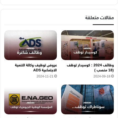
ك
ا
ل
إ
مقالات متعلقة
ل
ك
ت
ر
و
ن
ي
ه
وظائف 2024 : كوسيدار توظف
عروض توظيف وكالة التنمية
ن
(18 منصب )
الاجتماعية ADS
ا
2024-11-21
2024-09-18