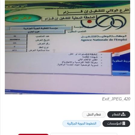
Exif_JPEG_420
القطاع
قطاع النقل
المؤسسات
الخطوط الجوية الجزائرية