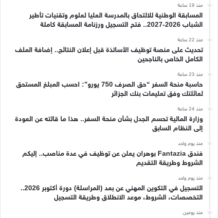
منذ 19 ساعة
المسابقة الوطنية للالتحاق بالمدرسة العليا لعلوم وتقنيات تأطير
الشباب 2026-2027.. فتح التسجيل ورزنامة المسابقة كاملة
منذ 22 ساعة
تحديث على منصة توظيف الأساتذة قبل إعلان النتائج.. إضافة الملف
الكامل الخاص بالناجحين
منذ 23 ساعة
حاسبة منحة السفر “حق الصرف 750 يورو”: احسب المبلغ المستحق
لعائلتك وفق تعليمات بنك الجزائر
منذ 24 ساعة
وزارة المالية تحسم الجدل بشأن منحة السفر.. هذا ما قالته عن العودة
إلى النظام السابق
منذ يوم واحد
فندق Fantazia بوهران يعلن عن توظيف في عدة مناصب.. إليكم
الشروط وطريقة التقديم
منذ يوم واحد
التسجيل في التكوين المهني عن بعد (المراسلة) دورة أكتوبر 2026..
التخصصات، الشروط، موعد الانطلاق وطريقة التسجيل
منذ يومين