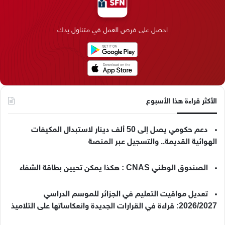
و
د
ق
ر
T
ر
ك
إ
ر
ا
o
احصل على فرص العمل في متناول يدك
ن
ا
م
k
م
الأكثر قراءة هذا الأسبوع
دعم حكومي يصل إلى 50 ألف دينار لاستبدال المكيفات
الهوائية القديمة.. والتسجيل عبر المنصة
الصندوق الوطني CNAS : هكذا يمكن تحيين بطاقة الشفاء
تعديل مواقيت التعليم في الجزائر للموسم الدراسي
2026/2027: قراءة في القرارات الجديدة وانعكاساتها على التلاميذ