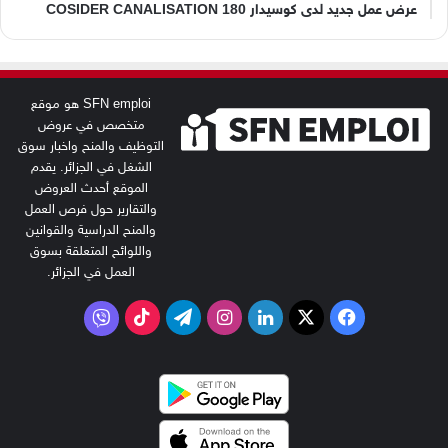
عرض عمل جديد لدى كوسيدار COSIDER CANALISATION 180
SFN emploi هو موقع
متخصص في عروض
التوظيف والمنح واخبار سوق
الشغل في الجزائر. يقدم
الموقع أحدث العروض
والتقارير حول فرص العمل
والمنح الدراسية والقوانين
واللوائح المتعلقة بسوق
العمل في الجزائر.
‫X
فيسبوك
لينكدإن
انستقرام
تيلقرام
‫TikTok
فايبر