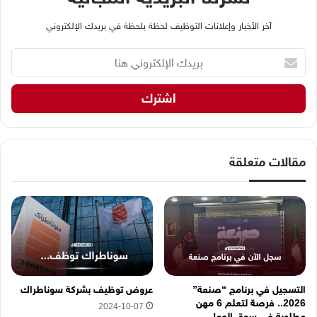
آخر الأخبار وإعلانات التوظيف لحظة بلحظة في بريدك الإلكتروني
ب
ر
ي
د
ك
ا
ل
إ
مقالات متعلقة
ل
ك
ت
ر
و
ن
ي
ه
التسجيل في برنامج “صنعة”
عروض توظيف بشركة سوناطراك
ن
2026.. فرصة لتعلم 6 مهن
2024-10-07
ا
مطلوبة في سوق العمل