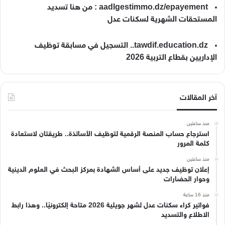
aadlgestimmo.dz/epayement : من هنا تسديد
المستحقات الشهرية لسكنات عدل
tawdif.education.dz.. التسجيل في مسابقة توظيف
الإداريين بقطاع التربية 2026
آخر المقالات
منذ ساعتين
استرجاع حساب المنصة الرقمية لتوظيف الأساتذة.. طريقتان لاستعادة
كلمة المرور
منذ ساعتين
إعلان توظيف جديد على أساس الشهادة بمركز البحث في العلوم الدينية
وحوار الحضارات
منذ 16 ساعة
فواتير كراء سكنات عدل لشهر جويلية 2026 متاحة إلكترونيًا.. وهذا رابط
الاطلاع والتسديد