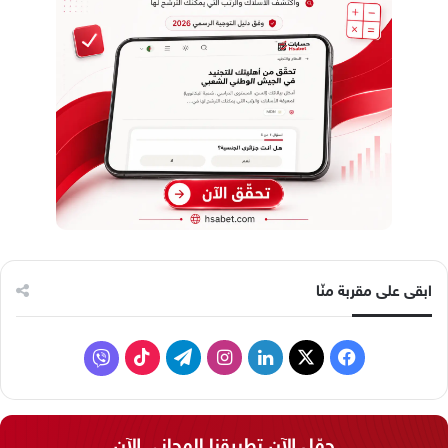
ابقى على مقربة منّا
ف
ل
ا
ت
ف
ي
X
ي
ن
ي
T
ا
س
ن
س
ل
i
ي
حمّل الآن تطبيقنا المجاني الآن