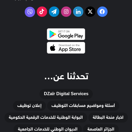
‫X
فيسبوك
لينكدإن
انستقرام
تيلقرام
‫TikTok
فايبر
تحدثنا عن…
DZaïr Digital Services
أسئلة ومواضيع مسابقات التوظيف
إعلان توظيف
اخبار منحة البطالة
البوابة الوطنية للخدمات الرقمية الحكومية
الجزائر العاصمة
الديوان الوطني للخدمات الجامعية