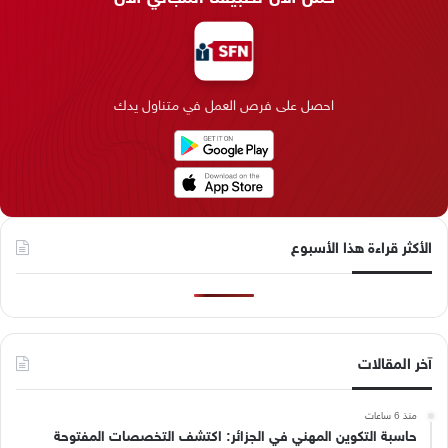
ب
ك
ت
ق
k
ب
و
د
ق
ر
T
ر
ك
إ
ر
ا
o
احصل على فرص العمل في متناول يدك
ن
ا
م
k
م
الأكثر قراءة هذا الأسبوع
آخر المقالات
منذ 6 ساعات
حاسبة التكوين المهني في الجزائر: اكتشف التخصصات المفتوحة