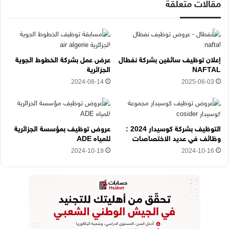
إ
مقالات متعلقة
ل
ك
ت
ر
و
إعلان توظيف سائقين بشركة نفطال
عرض عمل بشركة الخطوط الجوية
ن
NAFTAL
الجزائرية
ي
2024-08-14
2025-06-03
ه
ن
ا
التوظيف بشركة كوسيدار 2024 :
عروض توظيف بمؤسسة الجزائرية
وظائف في عديد الاختصاصات
للمياه ADE
2024-10-19
2024-10-16