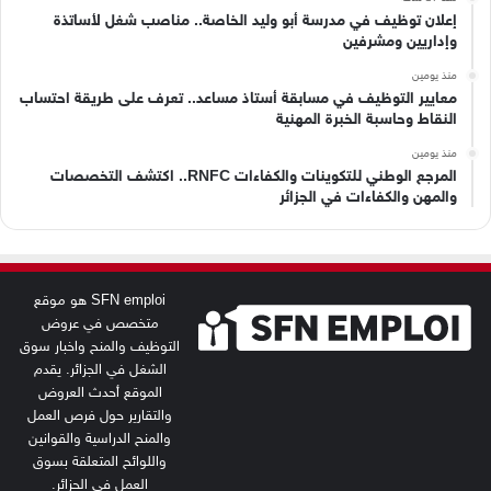
إعلان توظيف في مدرسة أبو وليد الخاصة.. مناصب شغل لأساتذة
وإداريين ومشرفين
منذ يومين
معايير التوظيف في مسابقة أستاذ مساعد.. تعرف على طريقة احتساب
النقاط وحاسبة الخبرة المهنية
منذ يومين
المرجع الوطني للتكوينات والكفاءات RNFC.. اكتشف التخصصات
والمهن والكفاءات في الجزائر
SFN emploi هو موقع
متخصص في عروض
التوظيف والمنح واخبار سوق
الشغل في الجزائر. يقدم
الموقع أحدث العروض
والتقارير حول فرص العمل
والمنح الدراسية والقوانين
واللوائح المتعلقة بسوق
العمل في الجزائر.