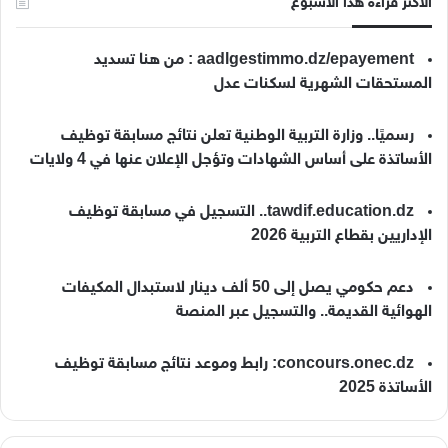
الأكثر قراءة هذا الأسبوع
aadlgestimmo.dz/epayement : من هنا تسديد
المستحقات الشهرية لسكنات عدل
رسميًا.. وزارة التربية الوطنية تعلن نتائج مسابقة توظيف
الأساتذة على أساس الشهادات وتؤجل الإعلان عنها في 4 ولايات
tawdif.education.dz.. التسجيل في مسابقة توظيف
الإداريين بقطاع التربية 2026
دعم حكومي يصل إلى 50 ألف دينار لاستبدال المكيفات
الهوائية القديمة.. والتسجيل عبر المنصة
concours.onec.dz: رابط وموعد نتائج مسابقة توظيف
الأساتذة 2025