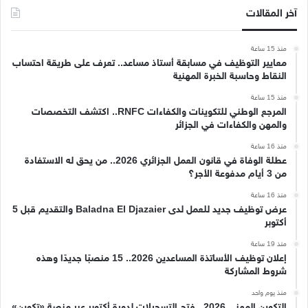
آخر المقالات
منذ 15 ساعة
معايير التوظيف في مسابقة أستاذ مساعد.. تعرف على طريقة احتساب
النقاط وحاسبة الخبرة المهنية
منذ 15 ساعة
المرجع الوطني للتكوينات والكفاءات RNFC.. اكتشف التخصصات
والمهن والكفاءات في الجزائر
منذ 16 ساعة
عطلة الوفاة في قانون العمل الجزائري 2026.. من يحق له الاستفادة
من 3 أيام مدفوعة الأجر؟
منذ 16 ساعة
عرض توظيف جديد للعمل لدى Baladna El Djazaier والتقديم قبل 5
أكتوبر
منذ 19 ساعة
إعلان توظيف الأساتذة المساعدين 2026.. 15 منصبًا جديدًا وهذه
شروط المشاركة
منذ يوم واحد
التكوين المهني 2026.. فتح التسجيلات لدورة أكتوبر عبر منصة «تكوين»