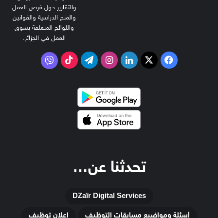
والتقارير حول فرص العمل
والمنح الدراسية والقوانين
واللوائح المتعلقة بسوق
العمل في الجزائر.
‫X
فيسبوك
لينكدإن
انستقرام
تيلقرام
‫TikTok
فايبر
تحدثنا عن…
DZaïr Digital Services
أسئلة ومواضيع مسابقات التوظيف
إعلان توظيف