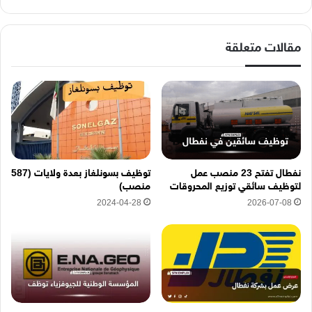
ك
ا
ل
إ
مقالات متعلقة
ل
ك
ت
ر
و
ن
ي
ه
نفطال تفتح 23 منصب عمل
توظيف بسونلغاز بعدة ولايات (587
ن
لتوظيف سائقي توزيع المحروقات
منصب)
ا
2024-04-28
2026-07-08