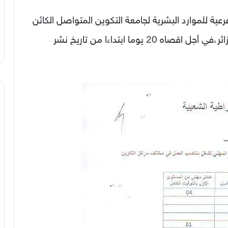
عية للموارد البشرية لجامعة التكوين المتواصل الكائن
مقرها بشارع أحمد ص،ب 41 دالي براهيم ،الجزائر،في أجل اقصاه 20 يوما ابتداءا من تاريخ نشر