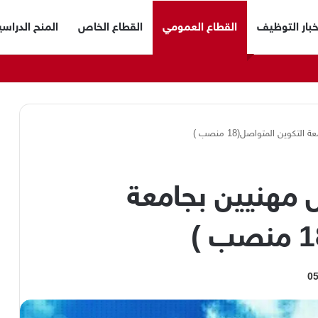
خبار التوظيف
القطاع العمومي
القطاع الخاص
المنح الدراسي
وين المتواصل(18 منصب )
مهنيين بجامعة