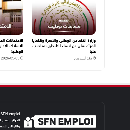
و
ن
ي
ه
ن
ا
وزارة التضامن الوطني والأسرة وقضايا
المرأة تعلن عن انتقاء للالتحاق بمناصب
للأسلاك الإدار
عليا
الوطنية
منذ أسبوعين
2026-05-05
i
الجزائر. يقدم
واللوائح المت