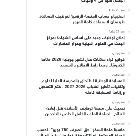
الإعلان عنها في 4 ولايات
منذ 23 ساعة
استرجاع حساب المنصة الرقمية لتوظيف الأساتذة..
طريقتان لاستعادة كلمة المرور
منذ 23 ساعة
إعلان توظيف جديد على أساس الشهادة بمركز
البحث في العلوم الدينية وحوار الحضارات
منذ يومين
فواتير كراء سكنات عدل لشهر جويلية 2026 متاحة
إلكترونيًا.. وهذا رابط الاطلاع والتسديد
منذ يومين
المسابقة الوطنية للالتحاق بالمدرسة العليا لعلوم
وتقنيات تأطير الشباب 2026-2027.. فتح التسجيل
ورزنامة المسابقة كاملة
منذ يومين
تحديث على منصة توظيف الأساتذة قبل إعلان
النتائج.. إضافة الملف الكامل الخاص بالناجحين
منذ يومين
حاسبة منحة السفر “حق الصرف 750 يورو”: احسب
المبلغ المستحق لعائلتك وفق تعليمات بنك الجزائر