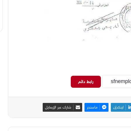
رابط دائم
لينكدإن
ماسنجر
شارك عبر الإيمايل