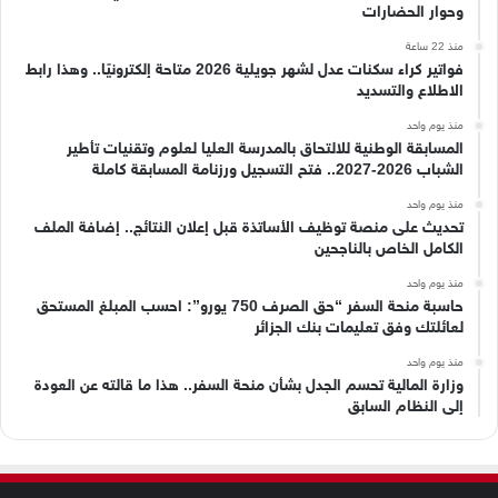
وحوار الحضارات
منذ 22 ساعة
فواتير كراء سكنات عدل لشهر جويلية 2026 متاحة إلكترونيًا.. وهذا رابط
الاطلاع والتسديد
منذ يوم واحد
المسابقة الوطنية للالتحاق بالمدرسة العليا لعلوم وتقنيات تأطير
الشباب 2026-2027.. فتح التسجيل ورزنامة المسابقة كاملة
منذ يوم واحد
تحديث على منصة توظيف الأساتذة قبل إعلان النتائج.. إضافة الملف
الكامل الخاص بالناجحين
منذ يوم واحد
حاسبة منحة السفر “حق الصرف 750 يورو”: احسب المبلغ المستحق
لعائلتك وفق تعليمات بنك الجزائر
منذ يوم واحد
وزارة المالية تحسم الجدل بشأن منحة السفر.. هذا ما قالته عن العودة
إلى النظام السابق