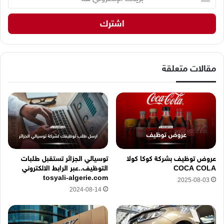
ر
ي
د
ك
ا
ل
إ
مقالات متعلقة
ل
ك
ت
ر
و
ن
ي
ه
عروض توظيف بشركة كوكا كولا
توسيالي الجزائر تستقبل طلبات
ن
COCA COLA
التوظيف..عبر الرابط الالكتروني
ا
tosyali-algerie.com
2025-08-03
2024-08-14