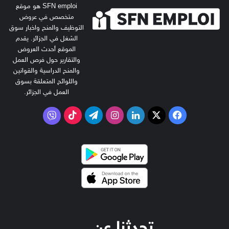
SFN emploi هو موقع
متخصص في عروض
التوظيف والمنح واخبار سوق
الشغل في الجزائر. يقدم
الموقع أحدث العروض
والتقارير حول فرص العمل
والمنح الدراسية والقوانين
واللوائح المتعلقة بسوق
العمل في الجزائر.
‫X
فيسبوك
لينكدإن
انستقرام
تيلقرام
‫TikTok
فايبر
تحدثنا عن…