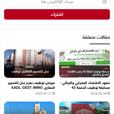
ر
ي
د
ك
ا
ل
إ
مقالات متعلقة
ل
ك
ت
ر
و
ن
ي
ه
معهد الاقتصاد الجمركي والجبائي :
عروض توظيف بفرع عدل للتسيير
ن
مسابقة توظيف الدفعة 43
العقاري AADL GEST IMMO
ا
2025-01-17
2024-05-28