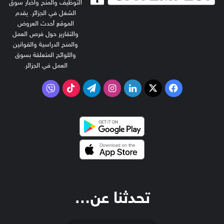
التوظيف والمنح واخبار سوق
الشغل في الجزائر. يقدم
الموقع أحدث العروض
والتقارير حول فرص العمل
والمنح الدراسية والقوانين
واللوائح المتعلقة بسوق
العمل في الجزائر.
‫X
فيسبوك
لينكدإن
انستقرام
تيلقرام
‫TikTok
فايبر
تحدثنا عن…