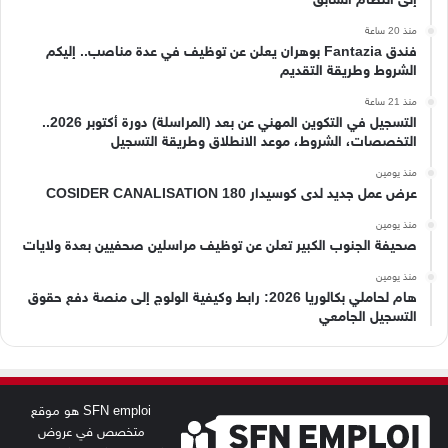
منذ 20 ساعة
فندق Fantazia بوهران يعلن عن توظيف في عدة مناصب.. إليكم
الشروط وطريقة التقديم
منذ 21 ساعة
التسجيل في التكوين المهني عن بعد (المراسلة) دورة أكتوبر 2026..
التخصصات، الشروط، موعد الانطلاق وطريقة التسجيل
منذ يومين
عرض عمل جديد لدى كوسيدار COSIDER CANALISATION 180
منذ يومين
صحيفة الجنوب الكبير تعلن عن توظيف مراسلين صحفيين بعدة ولايات
منذ يومين
هام لحاملي بكالوريا 2026: رابط وكيفية الولوج إلى منصة دفع حقوق
التسجيل الجامعي
SFN emploi هو موقع
متخصص في عروض