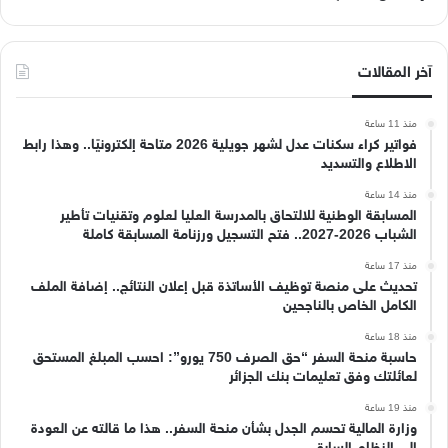
آخر المقالات
منذ 11 ساعة
فواتير كراء سكنات عدل لشهر جويلية 2026 متاحة إلكترونيًا.. وهذا رابط
الاطلاع والتسديد
منذ 14 ساعة
المسابقة الوطنية للالتحاق بالمدرسة العليا لعلوم وتقنيات تأطير
الشباب 2026-2027.. فتح التسجيل ورزنامة المسابقة كاملة
منذ 17 ساعة
تحديث على منصة توظيف الأساتذة قبل إعلان النتائج.. إضافة الملف
الكامل الخاص بالناجحين
منذ 18 ساعة
حاسبة منحة السفر “حق الصرف 750 يورو”: احسب المبلغ المستحق
لعائلتك وفق تعليمات بنك الجزائر
منذ 19 ساعة
وزارة المالية تحسم الجدل بشأن منحة السفر.. هذا ما قالته عن العودة
إلى النظام السابق