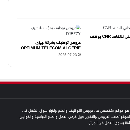
تقاعد CNR يوظف
عروض توظيف بشركة جيزي
OPTIMUM TÉLÉCOM ALGÉRIE
2025-07-23
SFN emplo هو موقع متخصص في عروض التوظيف والمنح واخبار سوق الشغل في
 الموقع أحدث العروض والتقارير حول فرص العمل والمنح الدراسية والقوانين
علقة بسوق العمل في الجزائر.