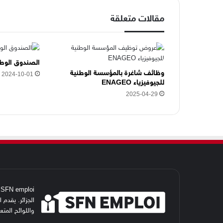
ل
مقالات متعلقة
ك
ت
ر
و
ن
الصندوق الوطني لل
ي
وظائف شاغرة بالمؤسسة الوطنية
2024-10-01
للجيوفيزياء ENAGEO
ه
ن
2025-04-29
ا
i
الجزائر. يقدم
واللوائح المت