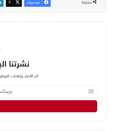
فيسبوك
‫X
مشاركة
ا
نشرتنا الب
آخر الأخبار وإعلانات الت
ب
ر
ي
د
ك
ا
ل
إ