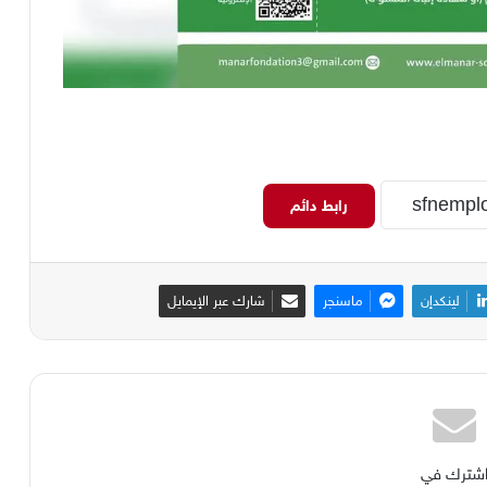
رابط دائم
لينكدإن
ماسنجر
شارك عبر الإيمايل
شترك في