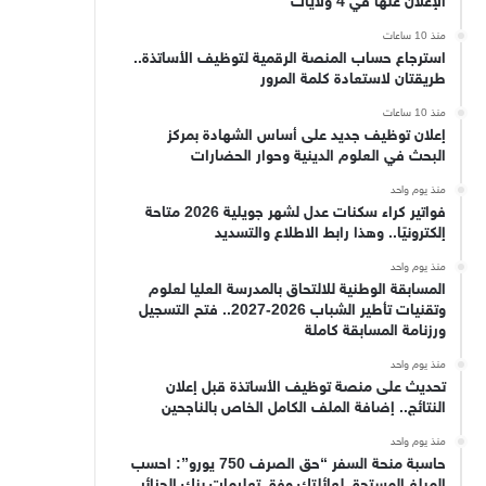
الإعلان عنها في 4 ولايات
منذ 10 ساعات
استرجاع حساب المنصة الرقمية لتوظيف الأساتذة..
طريقتان لاستعادة كلمة المرور
منذ 10 ساعات
إعلان توظيف جديد على أساس الشهادة بمركز
البحث في العلوم الدينية وحوار الحضارات
منذ يوم واحد
فواتير كراء سكنات عدل لشهر جويلية 2026 متاحة
إلكترونيًا.. وهذا رابط الاطلاع والتسديد
منذ يوم واحد
المسابقة الوطنية للالتحاق بالمدرسة العليا لعلوم
وتقنيات تأطير الشباب 2026-2027.. فتح التسجيل
ورزنامة المسابقة كاملة
منذ يوم واحد
تحديث على منصة توظيف الأساتذة قبل إعلان
النتائج.. إضافة الملف الكامل الخاص بالناجحين
منذ يوم واحد
حاسبة منحة السفر “حق الصرف 750 يورو”: احسب
المبلغ المستحق لعائلتك وفق تعليمات بنك الجزائر