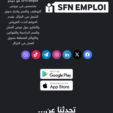
SFN emploi هو موقع
متخصص في عروض
التوظيف والمنح واخبار سوق
الشغل في الجزائر. يقدم
الموقع أحدث العروض
والتقارير حول فرص العمل
والمنح الدراسية والقوانين
واللوائح المتعلقة بسوق
العمل في الجزائر.
‫X
فيسبوك
لينكدإن
انستقرام
تيلقرام
‫TikTok
فايبر
تحدثنا عن…