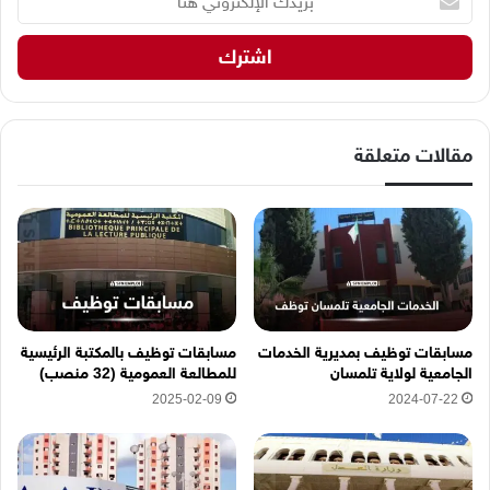
ر
ي
د
ك
ا
ل
إ
مقالات متعلقة
ل
ك
ت
ر
و
ن
ي
ه
مسابقات توظيف بمديرية الخدمات
مسابقات توظيف بالمكتبة الرئيسية
ن
الجامعية لولاية تلمسان
للمطالعة العمومية (32 منصب)
ا
2025-02-09
2024-07-22