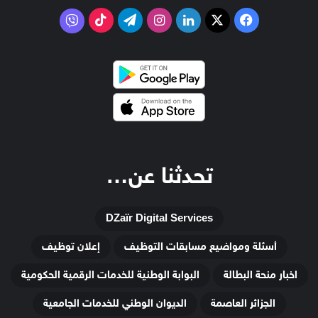
‫X
فيسبوك
لينكدإن
انستقرام
تيلقرام
‫TikTok
فايبر
تحدثنا عن…
DZaïr Digital Services
أسئلة ومواضيع مسابقات التوظيف
إعلان توظيف
اخبار منحة البطالة
البوابة الوطنية للخدمات الرقمية الحكومية
الجزائر العاصمة
الديوان الوطني للخدمات الجامعية