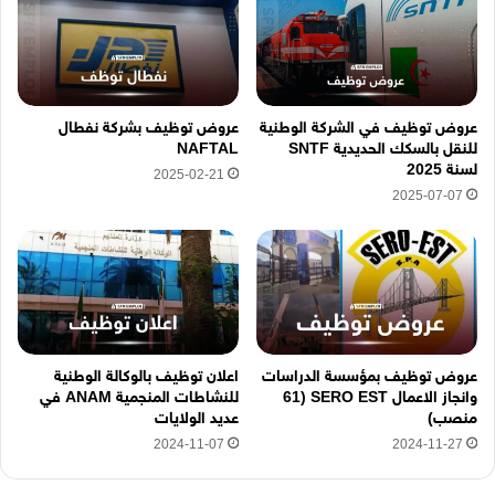
ر
و
ن
ي
ه
عروض توظيف في الشركة الوطنية
عروض توظيف بشركة نفطال
ن
للنقل بالسكك الحديدية SNTF
NAFTAL
ا
لسنة 2025
2025-02-21
2025-07-07
عروض توظيف بمؤسسة الدراسات
اعلان توظيف بالوكالة الوطنية
وانجاز الاعمال SERO EST (61
للنشاطات المنجمية ANAM في
منصب)
عديد الولايات
2024-11-07
2024-11-27