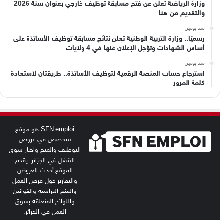
وزارة الرياضة تعلن عن فتح مسابقة توظيف خارجي بعنوان سنة 2026
والتقديم من هنا
منذ يومين
رسميًا.. وزارة التربية الوطنية تعلن نتائج مسابقة توظيف الأساتذة على
أساس الشهادات وتؤجل الإعلان عنها في 4 ولايات
منذ يومين
استرجاع حساب المنصة الرقمية لتوظيف الأساتذة.. طريقتان لاستعادة
كلمة المرور
SFN emploi هو موقع
متخصص في عروض
التوظيف والمنح واخبار سوق
الشغل في الجزائر. يقدم
الموقع أحدث العروض
والتقارير حول فرص العمل
والمنح الدراسية والقوانين
واللوائح المتعلقة بسوق
العمل في الجزائر.