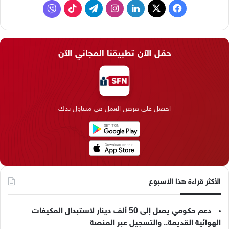
ف
ل
ا
ت
ف
ي
X
ي
ن
ي
T
ا
س
ن
س
ل
i
ي
حمّل الآن تطبيقنا المجاني الآن
ب
ك
ت
ق
k
ب
و
د
ق
ر
T
ر
ك
إ
ر
ا
o
احصل على فرص العمل في متناول يدك
ن
ا
م
k
م
الأكثر قراءة هذا الأسبوع
دعم حكومي يصل إلى 50 ألف دينار لاستبدال المكيفات
الهوائية القديمة.. والتسجيل عبر المنصة