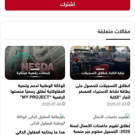
د
ك
ا
ل
إ
مقالات متعلقة
ل
ك
ت
ر
و
ن
ي
ه
انطلاق التسجيلات للحصول على
الوكالة الوطنية لدعم وتنمية
ن
بطاقة نشاط الاستيراد المصغر
المقاولاتية تُطلق رسميًا منصتها
ا
لتجار “الكابة
الرقمية “MY PROJECT”
2025-07-04
2025-07-03
إطلاق تقييم حاضنات الأعمال لسنة
2026: التسجيل مفتوح عبر منصة
هذا ما يحتاجه المقاول الذاتي