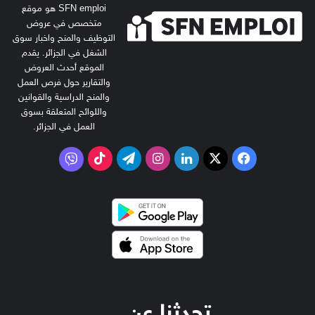
SFN emploi هو موقع
متخصص في عروض
التوظيف والمنح واخبار سوق
الشغل في الجزائر. يقدم
الموقع أحدث العروض
والتقارير حول فرص العمل
والمنح الدراسية والقوانين
واللوائح المتعلقة بسوق
العمل في الجزائر.
‫X
فيسبوك
لينكدإن
انستقرام
تيلقرام
‫TikTok
فايبر
تحدثنا عن…