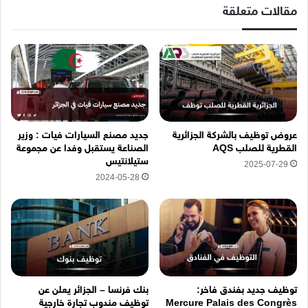
إ
مقالات متعلقة
ل
ك
ت
ر
و
ن
ي
ه
عروض توظيف بالشركة الجزائرية
جديد مصنع السيارات فيات : وزير
ن
القطرية للصلب AQS
الصناعة يستقبل وفدا عن مجموعة
ا
ستيلانتيس
2025-07-29
2024-05-28
توظيف جديد بفندق فاخر:
بنك فرنسا – الجزائر يعلن عن
Mercure Palais des Congrès
توظيف مندوب تجارة خارجية