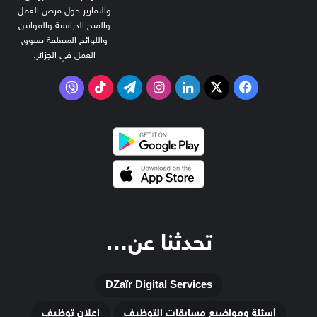
والتقارير حول فرص العمل
والمنح الدراسية والقوانين
واللوائح المتعلقة بسوق
العمل في الجزائر.
‫X
فيسبوك
لينكدإن
انستقرام
تيلقرام
‫TikTok
فايبر
تحدثنا عن…
DZaïr Digital Services
أسئلة ومواضيع مسابقات التوظيف
إعلان توظيف