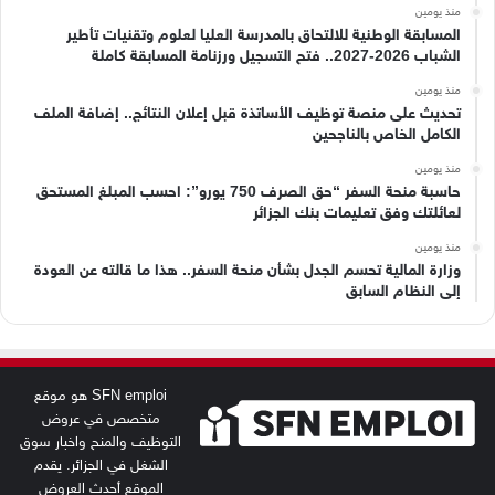
منذ يومين
المسابقة الوطنية للالتحاق بالمدرسة العليا لعلوم وتقنيات تأطير
الشباب 2026-2027.. فتح التسجيل ورزنامة المسابقة كاملة
منذ يومين
تحديث على منصة توظيف الأساتذة قبل إعلان النتائج.. إضافة الملف
الكامل الخاص بالناجحين
منذ يومين
حاسبة منحة السفر “حق الصرف 750 يورو”: احسب المبلغ المستحق
لعائلتك وفق تعليمات بنك الجزائر
منذ يومين
وزارة المالية تحسم الجدل بشأن منحة السفر.. هذا ما قالته عن العودة
إلى النظام السابق
SFN emploi هو موقع
متخصص في عروض
التوظيف والمنح واخبار سوق
الشغل في الجزائر. يقدم
الموقع أحدث العروض