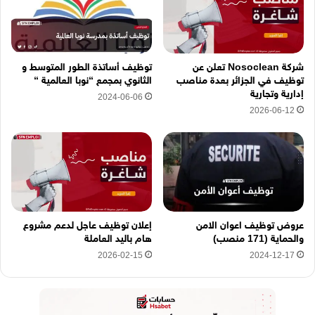
و
ن
ي
ه
شركة Nosoclean تعلن عن
توظيف أساتذة الطور المتوسط و
ن
توظيف في الجزائر بعدة مناصب
الثانوي بمجمع “نوبا العالمية “
ا
إدارية وتجارية
2024-06-06
2026-06-12
عروض توظيف اعوان الامن
إعلان توظيف عاجل لدعم مشروع
والحماية (171 منصب)
هام باليد العاملة
2026-02-15
2024-12-17