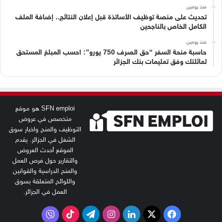
منذ يومين
تحديث على منصة توظيف الأساتذة قبل إعلان النتائج.. إضافة الملف
الكامل الخاص بالناجحين
منذ يومين
حاسبة منحة السفر “حق الصرف 750 يورو”: احسب المبلغ المستحق
لعائلتك وفق تعليمات بنك الجزائر
SFN emploi هو موقع
متخصص في عروض
التوظيف والمنح واخبار سوق
الشغل في الجزائر. يقدم
الموقع أحدث العروض
والتقارير حول فرص العمل
والمنح الدراسية والقوانين
واللوائح المتعلقة بسوق
العمل في الجزائر.
‫X
فيسبوك
لينكدإن
انستقرام
تيلقرام
‫TikTok
فايبر