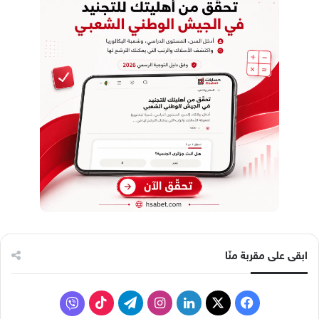
ابقى على مقربة منّا
ف
ل
ا
ت
ف