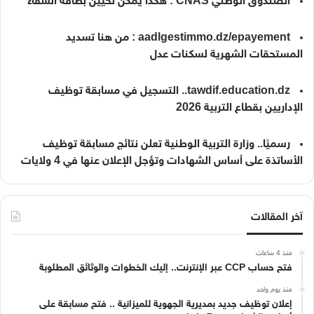
الصندوق الوطني CNAS : هكذا يمكن تحيين بطاقة الشفاء
aadlgestimmo.dz/epayement : من هنا تسديد
المستحقات الشهرية لسكنات عدل
tawdif.education.dz.. التسجيل في مسابقة توظيف
الإداريين بقطاع التربية 2026
رسميًا.. وزارة التربية الوطنية تعلن نتائج مسابقة توظيف
الأساتذة على أساس الشهادات وتؤجل الإعلان عنها في 4 ولايات
آخر المقالات
منذ 4 ساعات
فتح حساب CCP عبر الإنترنت.. إليك الخطوات والوثائق المطلوبة
منذ يوم واحد
إعلان توظيف جديد بمديرية الجهوية للميزانية .. فتح مسابقة على