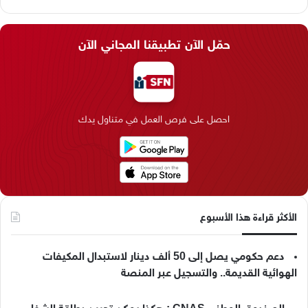
ي
X
ي
ن
ي
T
ا
س
ن
س
ل
i
ي
حمّل الآن تطبيقنا المجاني الآن
ب
ك
ت
ق
k
ب
و
د
ق
ر
T
ر
ك
إ
ر
ا
o
احصل على فرص العمل في متناول يدك
ن
ا
م
k
م
الأكثر قراءة هذا الأسبوع
دعم حكومي يصل إلى 50 ألف دينار لاستبدال المكيفات
الهوائية القديمة.. والتسجيل عبر المنصة