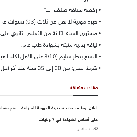
• رخصة سياقة صنف “ب”.
• خبرة مهنية لا تقل عن ثلاث (03) سنوات في السياقة مثبتة بشهادة و/أو شهادات عمل.
• مستوى السنة الثالثة من التعليم الثانوي على 
• لياقة بدنية مثبتة بشهادة طب عام.
• التمتع بنظر سليم (8/10 على الأقل لكلتا العينين) مثبتة بشهادة طب العيون.
• شرط السن: من 30 إلى 35 سنة عند آخر أجل للتسجيل.
مقالات متعلقة
إعلان توظيف جديد بمديرية الجهوية للميزانية .. فتح مساب
على أساس الشهادة في 7 ولايات
منذ ساعتين