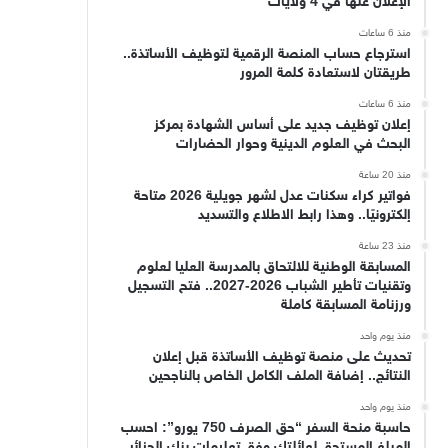
الإعلان عنها في 4 ولايات
منذ 6 ساعات
استرجاع حساب المنصة الرقمية لتوظيف الأساتذة..
طريقتان لاستعادة كلمة المرور
منذ 6 ساعات
إعلان توظيف جديد على أساس الشهادة بمركز
البحث في العلوم الدينية وحوار الحضارات
منذ 20 ساعة
فواتير كراء سكنات عدل لشهر جويلية 2026 متاحة
إلكترونيًا.. وهذا رابط الاطلاع والتسديد
منذ 23 ساعة
المسابقة الوطنية للالتحاق بالمدرسة العليا لعلوم
وتقنيات تأطير الشباب 2026-2027.. فتح التسجيل
ورزنامة المسابقة كاملة
منذ يوم واحد
تحديث على منصة توظيف الأساتذة قبل إعلان
النتائج.. إضافة الملف الكامل الخاص بالناجحين
منذ يوم واحد
حاسبة منحة السفر “حق الصرف 750 يورو”: احسب
المبلغ المستحق لعائلتك وفق تعليمات بنك الجزائر