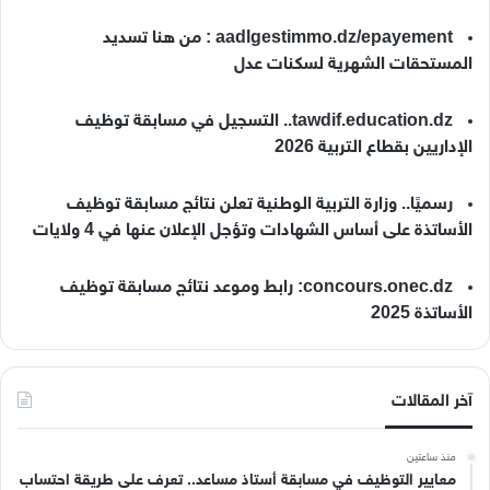
aadlgestimmo.dz/epayement : من هنا تسديد
المستحقات الشهرية لسكنات عدل
tawdif.education.dz.. التسجيل في مسابقة توظيف
الإداريين بقطاع التربية 2026
رسميًا.. وزارة التربية الوطنية تعلن نتائج مسابقة توظيف
الأساتذة على أساس الشهادات وتؤجل الإعلان عنها في 4 ولايات
concours.onec.dz: رابط وموعد نتائج مسابقة توظيف
الأساتذة 2025
آخر المقالات
منذ ساعتين
معايير التوظيف في مسابقة أستاذ مساعد.. تعرف على طريقة احتساب