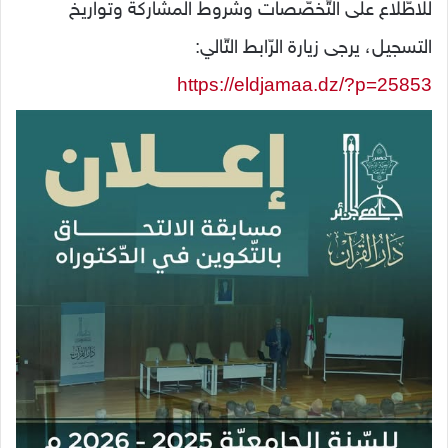
للاطّلاع على التّخصّصات وشروط المشاركة وتواريخ
التسجيل، يرجى زيارة الرّابط التّالي:
https://eldjamaa.dz/?p=25853