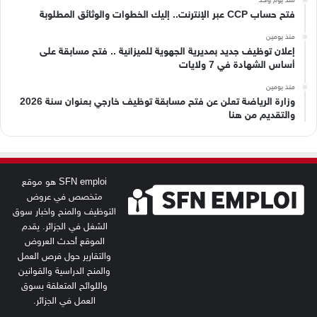
فتح حساب CCP عبر الإنترنت.. إليك الخطوات والوثائق المطلوبة
منذ يومين
إعلان توظيف جديد بمديرية الجهوية للميزانية .. فتح مسابقة على
أساس الشهادة في 7 ولايات
منذ يومين
وزارة الرياضة تعلن عن فتح مسابقة توظيف خارجي بعنوان سنة 2026
والتقديم من هنا
SFN emploi هو موقع
متخصص في عروض
التوظيف والمنح واخبار سوق
الشغل في الجزائر. يقدم
الموقع أحدث العروض
والتقارير حول فرص العمل
والمنح الدراسية والقوانين
واللوائح المتعلقة بسوق
العمل في الجزائر.