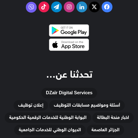
‫X
فيسبوك
لينكدإن
انستقرام
تيلقرام
‫TikTok
فايبر
تحدثنا عن…
DZaïr Digital Services
أسئلة ومواضيع مسابقات التوظيف
إعلان توظيف
اخبار منحة البطالة
البوابة الوطنية للخدمات الرقمية الحكومية
الجزائر العاصمة
الديوان الوطني للخدمات الجامعية