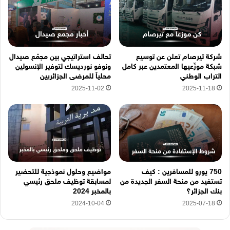
ر
و
ن
ي
ه
شركة تيرصام تعلن عن توسيع
تحالف استراتيجي بين مجمّع صيدال
ن
شبكة موزّعيها المعتمدين عبر كامل
ونوفو نورديسك لتوفير الإنسولين
ا
التراب الوطني
محلياً للمرضى الجزائريين
2025-11-02
2025-11-18
750 يورو للمسافرين : كيف
مواضيع وحلول نموذجية للتحضير
تستفيد من منحة السفر الجديدة من
لمسابقة توظيف ملحق رئيسي
بنك الجزائر؟
بالمخبر 2024
2024-10-04
2025-07-18