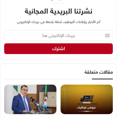
نشرتنا البريدية المجانية
آخر الأخبار وإعلانات التوظيف لحظة بلحظة في بريدك الإلكتروني
ب
ر
ي
د
ك
ا
ل
إ
مقالات متعلقة
ل
ك
ت
ر
و
ن
ي
ه