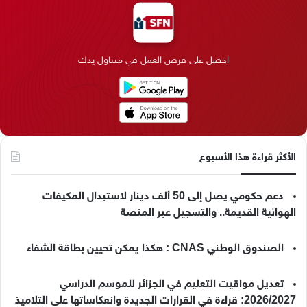
و
د
ق
ر
T
ر
ك
إ
ر
ا
o
احصل على فرص العمل في متناول يدك
ن
ا
م
k
م
الأكثر قراءة هذا الأسبوع
دعم حكومي يصل إلى 50 ألف دينار لاستبدال المكيفات
الهوائية القديمة.. والتسجيل عبر المنصة
الصندوق الوطني CNAS : هكذا يمكن تحيين بطاقة الشفاء
تعديل مواقيت التعليم في الجزائر للموسم الدراسي
2026/2027: قراءة في القرارات الجديدة وانعكاساتها على التلاميذ