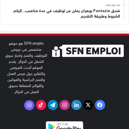
منذ يوم واحد
فندق Fantazia بوهران يعلن عن توظيف في عدة مناصب.. إليكم
الشروط وطريقة التقديم
SFN emploi هو موقع
متخصص في عروض
التوظيف والمنح واخبار سوق
الشغل في الجزائر. يقدم
الموقع أحدث العروض
والتقارير حول فرص العمل
والمنح الدراسية والقوانين
واللوائح المتعلقة بسوق
العمل في الجزائر.
‫X
فيسبوك
لينكدإن
انستقرام
تيلقرام
‫TikTok
فايبر