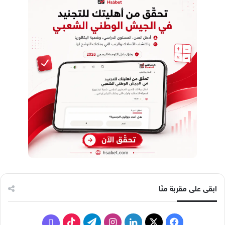
ابقى على مقربة منّا
ف
ل
ا
ت
ف