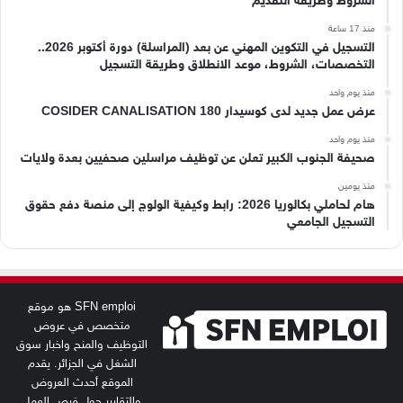
الشروط وطريقة التقديم
منذ 17 ساعة
التسجيل في التكوين المهني عن بعد (المراسلة) دورة أكتوبر 2026..
التخصصات، الشروط، موعد الانطلاق وطريقة التسجيل
منذ يوم واحد
عرض عمل جديد لدى كوسيدار COSIDER CANALISATION 180
منذ يوم واحد
صحيفة الجنوب الكبير تعلن عن توظيف مراسلين صحفيين بعدة ولايات
منذ يومين
هام لحاملي بكالوريا 2026: رابط وكيفية الولوج إلى منصة دفع حقوق
التسجيل الجامعي
SFN emploi هو موقع
متخصص في عروض
التوظيف والمنح واخبار سوق
الشغل في الجزائر. يقدم
الموقع أحدث العروض
والتقارير حول فرص العمل