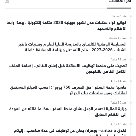
آخر المقالات
منذ 8 ساعات
فواتير كراء سكنات عدل لشهر جويلية 2026 متاحة إلكترونيًا.. وهذا رابط
الاطلاع والتسديد
منذ 10 ساعات
المسابقة الوطنية للالتحاق بالمدرسة العليا لعلوم وتقنيات تأطير
الشباب 2026-2027.. فتح التسجيل ورزنامة المسابقة كاملة
منذ 13 ساعة
تحديث على منصة توظيف الأساتذة قبل إعلان النتائج.. إضافة الملف
الكامل الخاص بالناجحين
منذ 14 ساعة
حاسبة منحة السفر “حق الصرف 750 يورو”: احسب المبلغ المستحق
لعائلتك وفق تعليمات بنك الجزائر
منذ 15 ساعة
وزارة المالية تحسم الجدل بشأن منحة السفر.. هذا ما قالته عن العودة
إلى النظام السابق
منذ 16 ساعة
فندق Fantazia بوهران يعلن عن توظيف في عدة مناصب.. إليكم