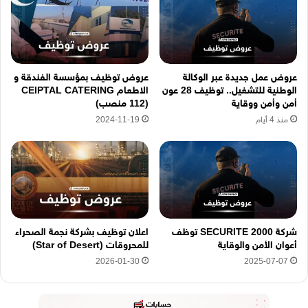
ر
و
ن
ي
ه
عروض عمل جديدة عبر الوكالة
عروض توظيف بمؤسسة الفندقة و
ن
الوطنية للتشغيل.. توظيف 28 عون
الاطعام CEIPTAL CATERING
ا
أمن وأمن ووقاية
(112 منصب)
منذ 4 أيام
2024-11-19
شركة SECURITE 2000 توظف
اعلان توظيف بشركة نجمة الصحراء
أعوان الأمن والوقاية
للمحروقات (Star of Desert)
2026-01-30
2025-07-07